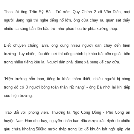
Theo lời ông Trần Sỹ Bá - Trú xóm Quy Chính 2 xã Vân Diên, mọi
người đang ngủ thì nghe tiếng nổ lớn, ông cửa chạy ra, quan sát thấy
nhiều tia sáng bắn lên bầu trời như pháo hoa từ phía xưởng thép.
Biết chuyện chẳng lành, ông cùng nhiều người dân chạy đến hiện
trường. Tuy nhiên, lúc đến nơi thì cổng chính bị khóa trái bên ngoài, bên
trong nhiều tiếng kêu la. Người dân phải dùng xà beng để cạy cửa.
“Hiện trường hỗn loạn, tiếng la khóc thảm thiết, nhiều người bị bỏng
trong đó có 3 người bỏng toàn thân rất nặng” - ông Bá nhớ lại khi tiếp
xúc hiện trường.
Trao đổi với phóng viên, Thượng tá Ngô Công Đồng - Phó Công an
huyện Nam Đàn cho hay, nguyên nhân ban đầu được xác định do chiếc
gàu chứa khoảng 500kg nước thép trong lúc đổ khuôn bất ngờ gặp vật