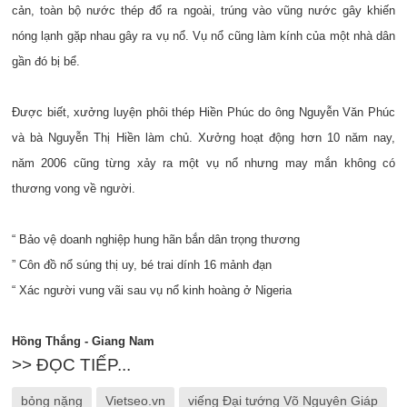
cản, toàn bộ nước thép đổ ra ngoài, trúng vào vũng nước gây khiến
nóng lạnh gặp nhau gây ra vụ nổ. Vụ nổ cũng làm kính của một nhà dân
gần đó bị bể.
Được biết, xưởng luyện phôi thép Hiền Phúc do ông Nguyễn Văn Phúc
và bà Nguyễn Thị Hiền làm chủ. Xưởng hoạt động hơn 10 năm nay,
năm 2006 cũng từng xảy ra một vụ nổ nhưng may mắn không có
thương vong về người.
“ Bảo vệ doanh nghiệp hung hãn bắn dân trọng thương
” Côn đồ nổ súng thị uy, bé trai dính 16 mảnh đạn
“ Xác người vung vãi sau vụ nổ kinh hoàng ở Nigeria
Hồng Thắng - Giang Nam
>> ĐỌC TIẾP...
bỏng nặng
Vietseo.vn
viếng Đại tướng Võ Nguyên Giáp