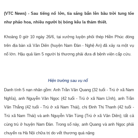
(VTC News) - Sau tiếng nổ lớn, tia sáng bắn lên bầu trời tung tóe
như pháo hoa, nhiều người bị bỏng kêu la thảm thiết.
Khoảng 0 giờ 10 ngày 26/6, tại xưởng luyện phôi thép Hiền Phúc đóng
trên địa bàn xã Vân Diên (huyện Nam Đàn - Nghệ An) đã xảy ra một vụ
nổ lớn. Hậu quả làm 5 người bị thương phải đưa đi bệnh viện cấp cứu.
Hiện trường sau vụ nổ
Danh tính 5 nạn nhân gồm: Anh Trần Văn Quang (32 tuổi - Trú ở xã Nam
Nghĩa), anh Nguyễn Văn Ngọc (42 tuổi - Trú ở xã Nam Lĩnh), anh Trần
Văn Thắng (42 tuổi - Trú ở xã Nam Thái), chị Đinh Thị Thanh (42 tuổi -
Trú xã Nam Thái) và anh Nguyễn Văn Tùng (Trú ở xã Vân Diên); tất cả
cùng trú ở huyện Nam Đàn. Trong số này, anh Quang và anh Ngọc phải
chuyển ra Hà Nội chữa trị do vết thương quá nặng