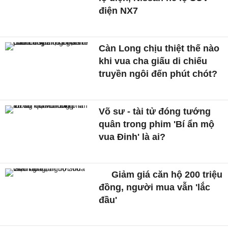
điện NX7
Càn Long chịu thiệt thế nào
khi vua cha giấu di chiếu
truyền ngôi đến phút chót?
Võ sư - tài tử đóng tướng
quân trong phim 'Bí ẩn mộ
vua Đinh' là ai?
Giảm giá căn hộ 200 triệu
đồng, người mua vẫn 'lắc
đầu'