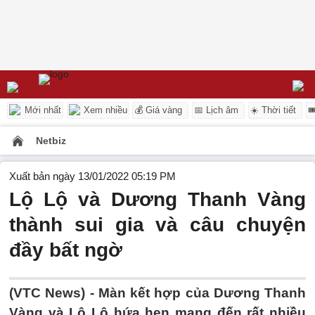
Mới nhất
Xem nhiều
💰 Giá vàng
📅 Lịch âm
☀️ Thời tiết

Netbiz
Xuất bản ngày 13/01/2022 05:19 PM
Lộ Lộ và Dương Thanh Vàng
thành sui gia và câu chuyện
đầy bất ngờ
(VTC News) -
Màn kết hợp của Dương Thanh
Vàng và Lộ Lộ hứa hẹn mang đến rất nhiều