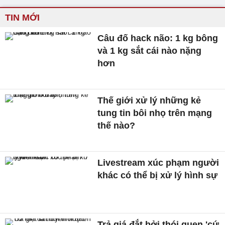
TIN MỚI
Câu đố hack não: 1 kg bông
và 1 kg sắt cái nào nặng
hơn
Thế giới xử lý những kẻ
tung tin bôi nhọ trên mạng
thế nào?
Livestream xúc phạm người
khác có thể bị xử lý hình sự
Trả giá đắt bởi thói quen 'cứ