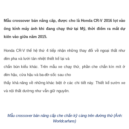
Mẫu crossover bản nâng cấp, được cho là Honda CR-V 2016 lọt vào
ống kính máy ảnh khi đang chạy thử tại Mỹ, thời điểm ra mắt dự
kiến vào giữa năm 2015.
Honda CR-V thế hệ thứ 4 tiếp nhận những thay đổi về ngoại thất như
đèn pha và lưới tản nhiệt thiết kế lại và
chắn bùn kiểu khác. Trên mẫu xe chạy thử, phần che chắn kín mít ở
đèn hậu, cửa hậu và ba-đờ-sốc sau cho
thấy khả năng về những khác biệt ở các chi tiết này. Thiết kế sườn xe
và nội thất dường như vẫn giữ nguyên.
Mẫu crossover bản nâng cấp che chắn kỹ càng trên đường thử (Ảnh:
Worldcarfans)