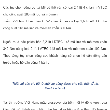
Các tùy chọn động cơ tại Mỹ có thể vẫn có loại 2,4 lít 4 xi-lanh i-VTEC
cho công suất 185 mã lực và mô-men
xoắn 221 Nm. Phiên bản CR-V châu Âu sẽ có loại 1,6 lít i-DTEC cho
công suất 118 mã lực và mô-men xoắn 300 Nm.
Ngoài ra là các phiên bản 2,2 lít i-DTEC 148 mã lực và mô-men xoắn
349 Nm cùng loại 2 lít i-VTEC 148 mã lực và mô-men xoắn 192 Nm.
Theo từng tùy chọn động cơ, khách hàng sẽ chọn hệ dẫn động cầu
trước hoặc hệ dẫn động 4 bánh.
Thiết kế các chi tiết ở đuôi xe cũng được che cẩn thận (Ảnh:
Worldcarfans)
Tại thị trường Việt Nam, mẫu crossover giá trên một tỷ đồng vượt qua
Civic để trở thành sản phẩm chủ lực, dựa trên những thay đổi hướng