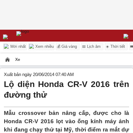
Mới nhất
Xem nhiều
💰 Giá vàng
📅 Lịch âm
☀️ Thời tiết

Xe
Xuất bản ngày 20/06/2014 07:40 AM
Lộ diện Honda CR-V 2016 trên
đường thử
Mẫu crossover bản nâng cấp, được cho là
Honda CR-V 2016 lọt vào ống kính máy ảnh
khi đang chạy thử tại Mỹ, thời điểm ra mắt dự