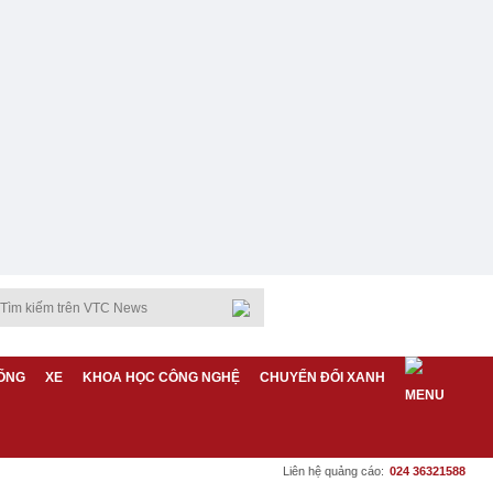
ỐNG
XE
KHOA HỌC CÔNG NGHỆ
CHUYỂN ĐỔI XANH
Liên hệ quảng cáo:
024 36321588