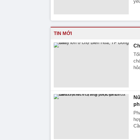
yêu
TIN MỚI
Ch
Tối
chá
hỏa
Nữ
ph
Ph
hợp
Cầ