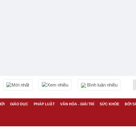
Mới nhất
Xem nhiều
Bình luận nhiều
IỚI
GIÁO DỤC
PHÁP LUẬT
VĂN HÓA - GIẢI TRÍ
SỨC KHỎE
ĐỜI S