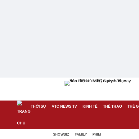
THỜI SỰ
VTC NEWS TV
KINH TẾ
THỂ THAO
THẾ G
SHOWBIZ
FAMILY
PHIM