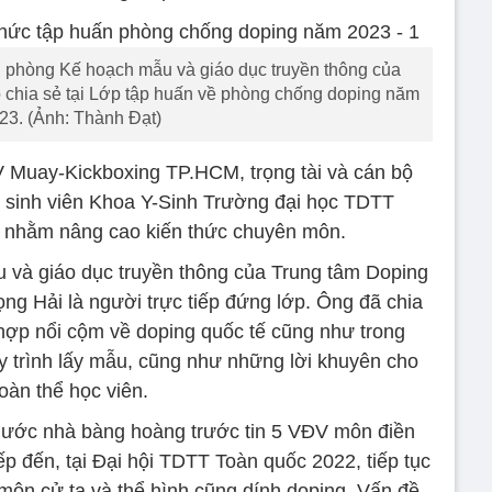
g phòng Kế hoạch mẫu và giáo dục truyền thông của
o chia sẻ tại Lớp tập huấn về phòng chống doping năm
23. (Ảnh: Thành Đạt)
Muay-Kickboxing TP.HCM, trọng tài và cán bộ
ác sinh viên Khoa Y-Sinh Trường đại học TDTT
 nhằm nâng cao kiến thức chuyên môn.
và giáo dục truyền thông của Trung tâm Doping
ọng Hải là người trực tiếp đứng lớp. Ông đã chia
hợp nổi cộm về doping quốc tế cũng như trong
y trình lấy mẫu, cũng như những lời khuyên cho
toàn thể học viên.
ước nhà bàng hoàng trước tin 5 VĐV môn điền
ếp đến, tại Đại hội TDTT Toàn quốc 2022, tiếp tục
môn cử tạ và thể hình cũng dính doping. Vấn đề