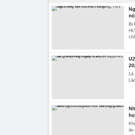
Ng
nó
Bị
HLV
ch
U2
20
Lá 
Lào
Nh
họ
Khô
áo 