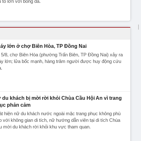
 to lớn với bóng đá.
áy lớn ở chợ Biên Hòa, TP Đồng Nai
 5/8, chợ Biên Hòa (phường Trấn Biên, TP Đồng Nai) xảy ra
y lớn; lửa bốc mạnh, hàng trăm người được huy động cứu
.
 du khách bị mời rời khỏi Chùa Cầu Hội An vì trang
ục phản cảm
át hiện nữ du khách nước ngoài mặc trang phục không phù
 với không gian di tích, nữ hướng dẫn viên tại di tích Chùa
u mời du khách rời khỏi khu vực tham quan.