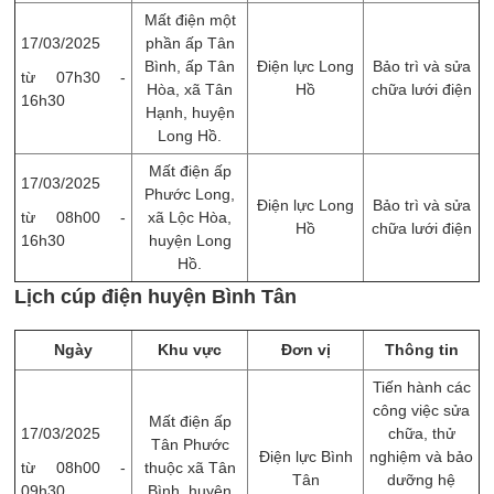
Mất điện một
17/03/2025
phần ấp Tân
Bình, ấp Tân
Điện lực Long
Bảo trì và sửa
từ 07h30 -
Hòa, xã Tân
Hồ
chữa lưới điện
16h30
Hạnh, huyện
Long Hồ.
Mất điện ấp
17/03/2025
Phước Long,
Điện lực Long
Bảo trì và sửa
từ 08h00 -
xã Lộc Hòa,
Hồ
chữa lưới điện
16h30
huyện Long
Hồ.
Lịch cúp điện huyện Bình Tân
Ngày
Khu vực
Đơn vị
Thông tin
Tiến hành các
công việc sửa
Mất điện ấp
17/03/2025
chữa, thử
Tân Phước
Điện lực Bình
nghiệm và bảo
từ 08h00 -
thuộc xã Tân
Tân
dưỡng hệ
09h30
Bình, huyện