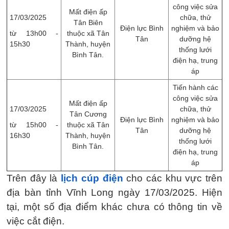
công việc sửa
Mất điện ấp
17/03/2025
chữa, thử
Tân Biên
Điện lực Bình
nghiệm và bảo
từ 13h00 -
thuộc xã Tân
Tân
dưỡng hệ
15h30
Thành, huyện
thống lưới
Bình Tân.
điện hạ, trung
áp
Tiến hành các
công việc sửa
Mất điện ấp
17/03/2025
chữa, thử
Tân Cương
Điện lực Bình
nghiệm và bảo
từ 15h00 -
thuộc xã Tân
Tân
dưỡng hệ
16h30
Thành, huyện
thống lưới
Bình Tân.
điện hạ, trung
áp
Trên đây là
lịch cúp điện
cho các khu vực trên
địa bàn tỉnh Vĩnh Long ngày 17/03/2025. Hiện
tại, một số địa điểm khác chưa có thông tin về
việc cắt điện.