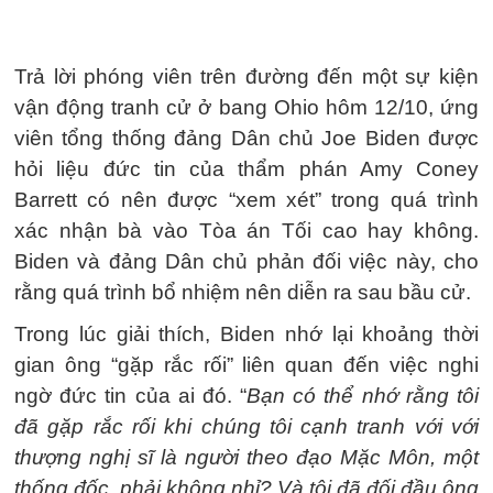
Trả lời phóng viên trên đường đến một sự kiện
vận động tranh cử ở bang Ohio hôm 12/10, ứng
viên tổng thống đảng Dân chủ Joe Biden được
hỏi liệu đức tin của thẩm phán Amy Coney
Barrett có nên được “xem xét” trong quá trình
xác nhận bà vào Tòa án Tối cao hay không.
Biden và đảng Dân chủ phản đối việc này, cho
rằng quá trình bổ nhiệm nên diễn ra sau bầu cử.
Trong lúc giải thích, Biden nhớ lại khoảng thời
gian ông “gặp rắc rối” liên quan đến việc nghi
ngờ đức tin của ai đó. “
Bạn có thể nhớ rằng tôi
đã gặp rắc rối khi chúng tôi cạnh tranh với với
thượng nghị sĩ là người theo đạo Mặc Môn, một
thống đốc, phải không nhỉ? Và tôi đã đối đầu ông