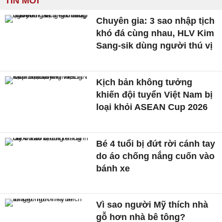
TIN MỚI
Chuyên gia: 3 sao nhập tịch
khó đá cùng nhau, HLV Kim
Sang-sik dùng người thú vị
Kịch bản không tưởng
khiến đội tuyển Việt Nam bị
loại khỏi ASEAN Cup 2026
Bé 4 tuổi bị đứt rời cánh tay
do áo chống nắng cuốn vào
bánh xe
Vì sao người Mỹ thích nhà
gỗ hơn nhà bê tông?