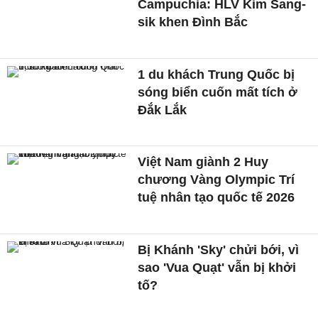
Campuchia: HLV Kim Sang-
sik khen Đình Bắc
1 du khách Trung Quốc bị
sóng biển cuốn mất tích ở
Đắk Lắk
Việt Nam giành 2 Huy
chương Vàng Olympic Trí
tuệ nhân tạo quốc tế 2026
Bị Khánh 'Sky' chửi bới, vì
sao 'Vua Quạt' vẫn bị khởi
tố?