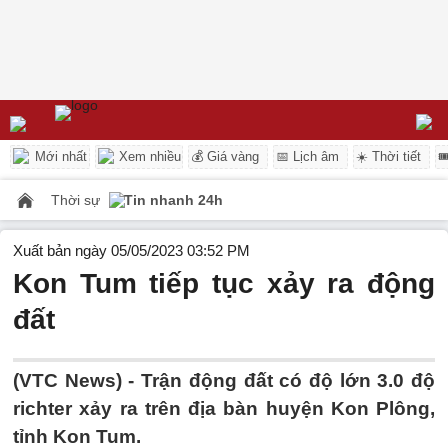
Mới nhất
Xem nhiều
💰 Giá vàng
📅 Lịch âm
☀️ Thời tiết

Thời sự
Tin nhanh 24h
Xuất bản ngày 05/05/2023 03:52 PM
Kon Tum tiếp tục xảy ra động
đất
(VTC News) -
Trận động đất có độ lớn 3.0 độ
richter xảy ra trên địa bàn huyện Kon Plông,
tỉnh Kon Tum.