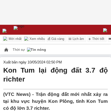
Mới nhất
Xem nhiều
💰 Giá vàng
📅 Lịch âm
☀️ Thời tiết

Thời sự
Tin nóng
Xuất bản ngày 10/05/2024 02:50 PM
Kon Tum lại động đất 3.7 độ
richter
(VTC News) -
Trận động đất mới nhất xảy ra
tại khu vực huyện Kon Plông, tỉnh Kon Tum
có độ lớn 3.7 richter.