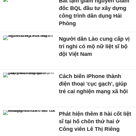
Bắt tạm giam nguyên Giám
đốc BQL đầu tư xây dựng
công trình dân dụng Hải
Phòng
Người dân Lào cung cấp vị
trí nghi có mộ nữ liệt sĩ bộ
đội Việt Nam
Cách biến iPhone thành
điện thoại 'cục gạch', giúp
trẻ cai nghiện mạng xã hội
Phát hiện thêm 8 hài cốt liệt
sĩ tại hố chôn thứ hai ở
Công viên Lê Thị Riêng