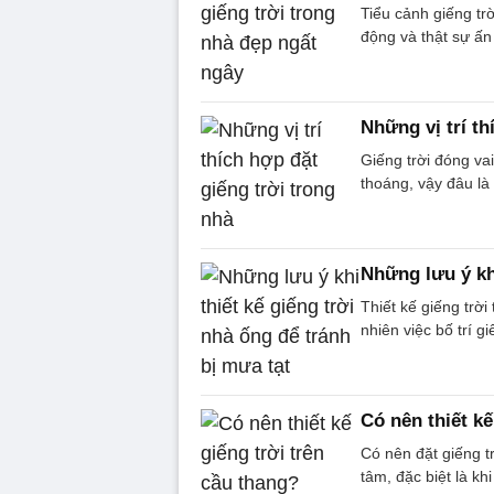
Tiểu cảnh giếng tr
động và thật sự ấn
Những vị trí th
Giếng trời đóng vai
thoáng, vậy đâu là v
Những lưu ý khi
Thiết kế giếng trời
nhiên việc bố trí gi
Có nên thiết kế
Có nên đặt giếng t
tâm, đặc biệt là kh