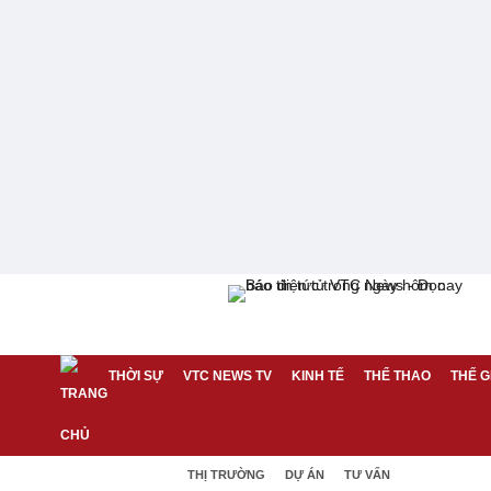
THỜI SỰ
VTC NEWS TV
KINH TẾ
THỂ THAO
THẾ G
THỊ TRƯỜNG
DỰ ÁN
TƯ VẤN