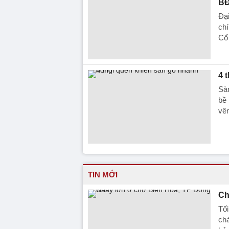
BĐ
Đại
chí
Cổ
4 
Sà
bề 
vê
TIN MỚI
Ch
Tối
chá