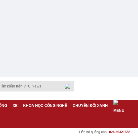
ỐNG
XE
KHOA HỌC CÔNG NGHỆ
CHUYỂN ĐỔI XANH
Liên hệ quảng cáo:
024 36321588