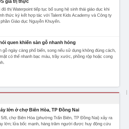
S giá trị thực
 đô thị Waterpoint tiếp tục bổ sung hệ sinh thái giáo dục khi
nh thức ký kết hợp tác với Talent Kids Academy và Công ty
 phần Giáo dục Nguyễn Khuyến.
thói quen khiến sàn gỗ nhanh hỏng
n gỗ ngày càng phổ biến, song nếu sử dụng không đúng cách,
mặt có thể nhanh bạc màu, trầy xước, phồng rộp hoặc cong
nh.
áy lớn ở chợ Biên Hòa, TP Đồng Nai
 5/8, chợ Biên Hòa (phường Trấn Biên, TP Đồng Nai) xảy ra
y lớn; lửa bốc mạnh, hàng trăm người được huy động cứu