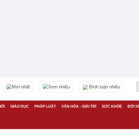
Mới nhất
Xem nhiều
Bình luận nhiều
IỚI
GIÁO DỤC
PHÁP LUẬT
VĂN HÓA - GIẢI TRÍ
SỨC KHỎE
ĐỜI S