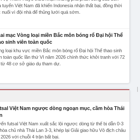
 tuyển Việt Nam đã khiến Indonesia nhận thất bại, đồng thời
c nuối vì đội nhà để thủng lưới quá sớm.
ai mạc Vòng loại miền Bắc môn bóng rổ Đại hội Thể
ao sinh viên toàn quốc
g loại khu vực miền Bắc môn bóng rổ Đại hội Thể thao sinh
n toàn quốc lần thứ VI năm 2026 chính thức khởi tranh với 72
 từ 48 cơ sở giáo dụ tham dự.
tsal Việt Nam ngược dòng ngoạn mục, cầm hòa Thái
n
ển futsal Việt Nam xuất sắc lội ngược dòng từ thế bị dẫn 0-3
hòa chủ nhà Thái Lan 3-3, khép lại Giải giao hữu Vô địch châu
 2026 với chuỗi 4 trận bất bại.