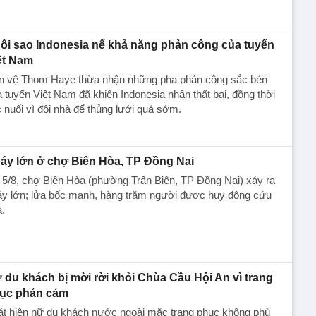
ôi sao Indonesia nể khả năng phản công của tuyển
ệt Nam
ền vệ Thom Haye thừa nhận những pha phản công sắc bén
 tuyển Việt Nam đã khiến Indonesia nhận thất bại, đồng thời
c nuối vì đội nhà để thủng lưới quá sớm.
áy lớn ở chợ Biên Hòa, TP Đồng Nai
 5/8, chợ Biên Hòa (phường Trấn Biên, TP Đồng Nai) xảy ra
y lớn; lửa bốc mạnh, hàng trăm người được huy động cứu
.
 du khách bị mời rời khỏi Chùa Cầu Hội An vì trang
ục phản cảm
át hiện nữ du khách nước ngoài mặc trang phục không phù