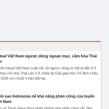
tsal Việt Nam ngược dòng ngoạn mục, cầm hòa Thái
n
ển futsal Việt Nam xuất sắc lội ngược dòng từ thế bị dẫn 0-3
hòa chủ nhà Thái Lan 3-3, khép lại Giải giao hữu Vô địch châu
 2026 với chuỗi 4 trận bất bại.
ôi sao Indonesia nể khả năng phản công của tuyển
ệt Nam
ền vệ Thom Haye thừa nhận những pha phản công sắc bén