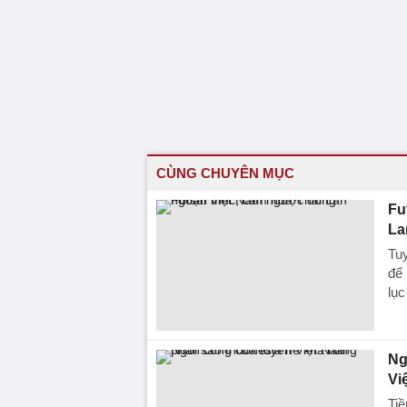
CÙNG CHUYÊN MỤC
Fu
La
Tuy
để 
lục
Ng
Vi
Ti