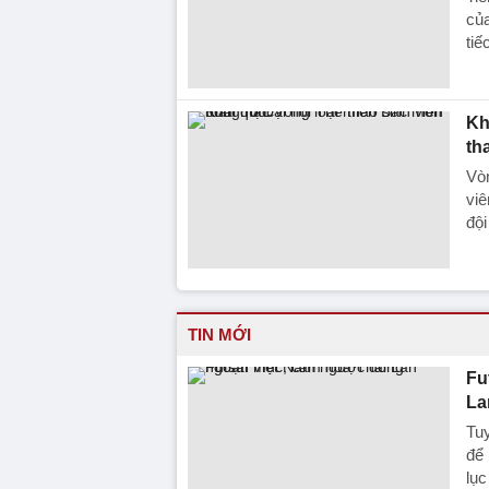
của
tiế
Kh
th
Vòn
viê
đội
TIN MỚI
Fu
La
Tuy
để 
lục