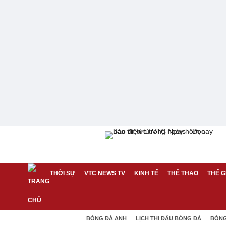
THỜI SỰ
VTC NEWS TV
KINH TẾ
THỂ THAO
THẾ G
BÓNG ĐÁ ANH
LỊCH THI ĐẤU BÓNG ĐÁ
BÓNG