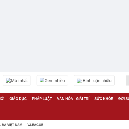
Mới nhất
Xem nhiều
Bình luận nhiều
IỚI
GIÁO DỤC
PHÁP LUẬT
VĂN HÓA - GIẢI TRÍ
SỨC KHỎE
ĐỜI S
 ĐÁ VIỆT NAM
V.LEAGUE