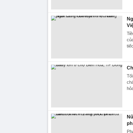
Ng
Vi
Ti
của
tiế
Ch
Tối
chá
hỏa
Nữ
ph
Ph