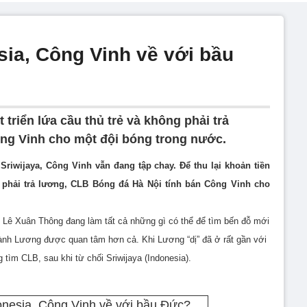
ia, Công Vinh về với bầu
 triển lứa cầu thủ trẻ và không phải trả
ng Vinh cho một đội bóng trong nước.
Sriwijaya, Công Vinh vẫn đang tập chay. Để thu lại khoản tiền
g phải trả lương, CLB Bóng đá Hà Nội tính bán Công Vinh cho
 Lê Xuân Thông đang làm tất cả những gì có thể để tìm bến đỗ mới
ành Lương được quan tâm hơn cả. Khi Lương “dị” đã ở rất gần với
tìm CLB, sau khi từ chối Sriwijaya (Indonesia).