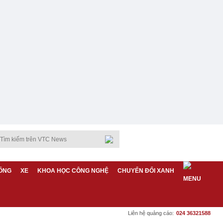
ỐNG
XE
KHOA HỌC CÔNG NGHỆ
CHUYỂN ĐỔI XANH
Liên hệ quảng cáo:
024 36321588