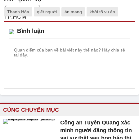
Thanh Hóa
giết người
án mạng
khởi tố vụ án
Bình luận
CÙNG CHUYÊN MỤC
Công an Tuyên Quang xác
minh người đăng thông tin
sai sự thật sau họp báo thi