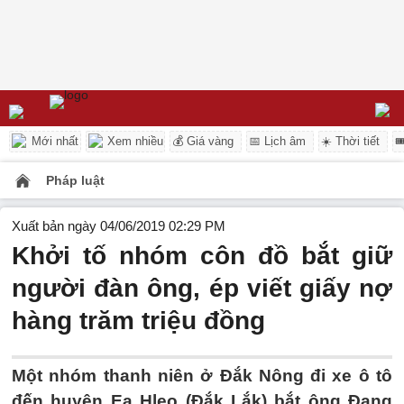
Mới nhất
Xem nhiều
💰 Giá vàng
📅 Lịch âm
☀️ Thời tiết

Pháp luật
Xuất bản ngày 04/06/2019 02:29 PM
Khởi tố nhóm côn đồ bắt giữ
người đàn ông, ép viết giấy nợ
hàng trăm triệu đồng
Một nhóm thanh niên ở Đắk Nông đi xe ô tô
đến huyện Ea Hleo (Đắk Lắk) bắt ông Đang