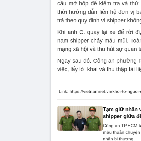
cầu mở hộp để kiểm tra và thử 
thời hướng dẫn liên hệ đơn vị b
trả theo quy định vì shipper khôn
Khi anh C. quay lại xe để rời đ
nam shipper chảy máu mũi. Toàn 
mạng xã hội và thu hút sự quan 
Ngay sau đó, Công an phường R
việc, lấy lời khai và thu thập tài 
Link: https://vietnamnet.vn/khoi-to-ng
Tạm giữ nhân 
shipper giữa 
Công an TP.HCM tạ
mâu thuẫn chuyện 
nhân bị thương.