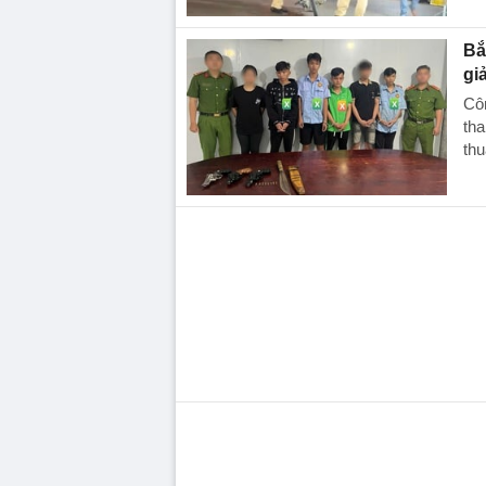
Bắ
gi
Cô
tha
thu