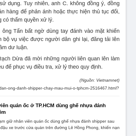
sử dụng. Tuy nhiên, anh C. không đồng ý, đồng
án hàng để phản ánh hoặc thực hiện thủ tục đổi,
g có thẩm quyền xử lý.
i, ông Tấn bất ngờ dùng tay đánh vào mặt khiến
bộ vụ việc được người dân ghi lại, đăng tải lên
tâm dư luận.
ạch Dừa đã mời những người liên quan lên làm
liệu để phục vụ điều tra, xử lý theo quy định.
(Nguồn: Vietnamnet)
uoi-dan-ong-danh-shipper-chay-mau-mui-o-tphcm-2516467.html?
viên quán ốc ở TP.HCM dùng ghế nhựa đánh
đêm
m giữ nhân viên quán ốc dùng ghế nhựa đánh shipper sau
đậu xe trước cửa quán trên đường Lê Hồng Phong, khiến nạn