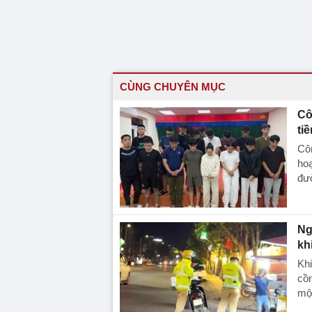
CÙNG CHUYÊN MỤC
Cô
ti
Côn
hoạ
đư
Ng
kh
Khi
cồ
một