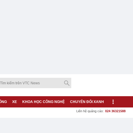
ỐNG
XE
KHOA HỌC CÔNG NGHỆ
CHUYỂN ĐỔI XANH
Liên hệ quảng cáo:
024 36321588