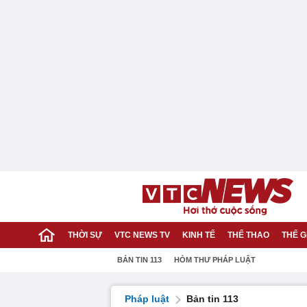
THỜI SỰ
VTC NEWS TV
KINH TẾ
THỂ THAO
THẾ G
BẢN TIN 113
HÒM THƯ PHÁP LUẬT
Pháp luật
Bản tin 113