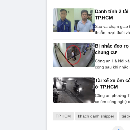
Danh tính 2 tà
TP.HCM
Sau va chạm giao 
thuẫn, rượt đuổi v
Bị nhắc đeo rọ
chung cư
Công an Hà Nội xác
công sau khi nhắc
Tài xế xe ôm c
ở TP.HCM
Công an phường Th
xe ôm công nghệ c
TP.HCM
khách đánh shipper
tài 