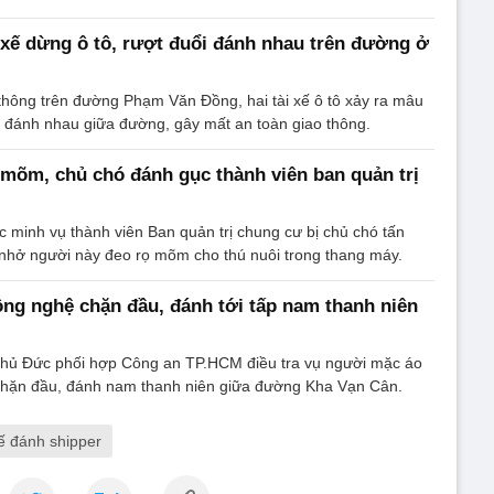
i xế dừng ô tô, rượt đuổi đánh nhau trên đường ở
thông trên đường Phạm Văn Đồng, hai tài xế ô tô xảy ra mâu
à đánh nhau giữa đường, gây mất an toàn giao thông.
 mõm, chủ chó đánh gục thành viên ban quản trị
 minh vụ thành viên Ban quản trị chung cư bị chủ chó tấn
 nhở người này đeo rọ mõm cho thú nuôi trong thang máy.
ông nghệ chặn đầu, đánh tới tấp nam thanh niên
ủ Đức phối hợp Công an TP.HCM điều tra vụ người mặc áo
hặn đầu, đánh nam thanh niên giữa đường Kha Vạn Cân.
xế đánh shipper