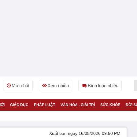
Mới nhất
Xem nhiều
Bình luận nhiều
IỚI
GIÁO DỤC
PHÁP LUẬT
VĂN HÓA - GIẢI TRÍ
SỨC KHỎE
ĐỜI S
Xuất bản ngày 16/05/2026 09:50 PM