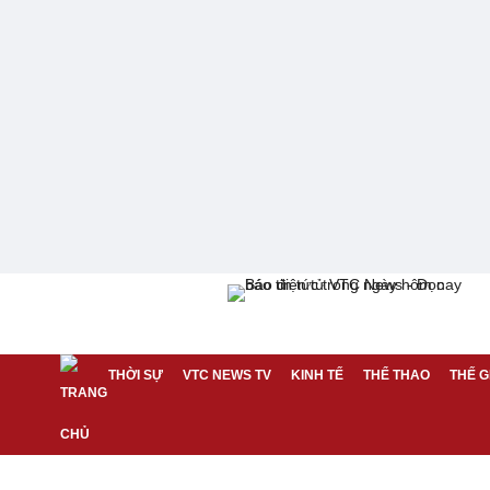
THỜI SỰ
VTC NEWS TV
KINH TẾ
THỂ THAO
THẾ G