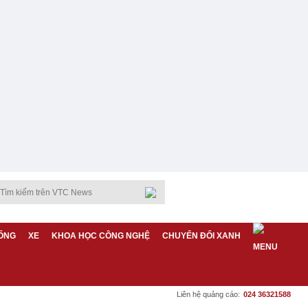
ỐNG
XE
KHOA HỌC CÔNG NGHỆ
CHUYỂN ĐỔI XANH
Liên hệ quảng cáo:
024 36321588