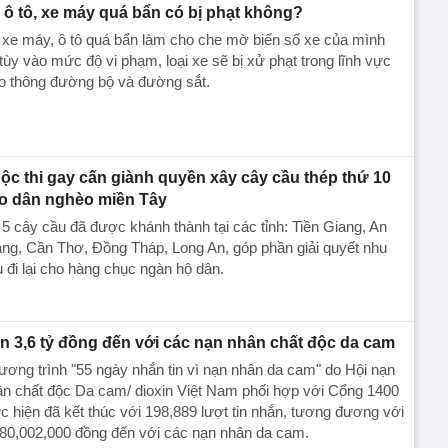
 ô tô, xe máy quá bẩn có bị phạt không?
 xe máy, ô tô quá bẩn làm cho che mờ biển số xe của mình
 tùy vào mức độ vi phạm, loại xe sẽ bị xử phạt trong lĩnh vực
o thông đường bộ và đường sắt.
ộc thi gay cấn giành quyền xây cây cầu thép thứ 10
o dân nghèo miền Tây
5 cây cầu đã được khánh thành tại các tỉnh: Tiền Giang, An
ng, Cần Thơ, Đồng Tháp, Long An, góp phần giải quyết nhu
 đi lại cho hàng chục ngàn hộ dân.
n 3,6 tỷ đồng đến với các nạn nhân chất độc da cam
ơng trình "55 ngày nhắn tin vì nạn nhân da cam" do Hội nạn
n chất độc Da cam/ dioxin Việt Nam phối hợp với Cổng 1400
c hiện đã kết thúc với 198,889 lượt tin nhắn, tương đương với
580,002,000 đồng đến với các nạn nhân da cam.