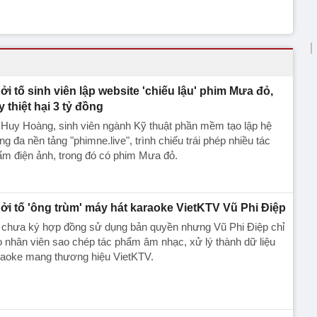
ởi tố sinh viên lập website 'chiếu lậu' phim Mưa đỏ,
y thiệt hại 3 tỷ đồng
Huy Hoàng, sinh viên ngành Kỹ thuật phần mềm tạo lập hệ
ng đa nền tảng "phimne.live", trình chiếu trái phép nhiều tác
m điện ảnh, trong đó có phim Mưa đỏ.
ởi tố 'ông trùm' máy hát karaoke VietKTV Vũ Phi Điệp
 chưa ký hợp đồng sử dụng bản quyền nhưng Vũ Phi Điệp chỉ
 nhân viên sao chép tác phẩm âm nhạc, xử lý thành dữ liệu
raoke mang thương hiệu VietKTV.