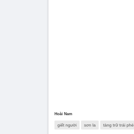
Hoài Nam
giết người
sơn la
tàng trữ trái ph