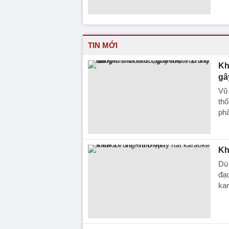
TIN MỚI
Kh
gâ
Vũ 
thố
phẩ
Kh
Dù
đạo
ka