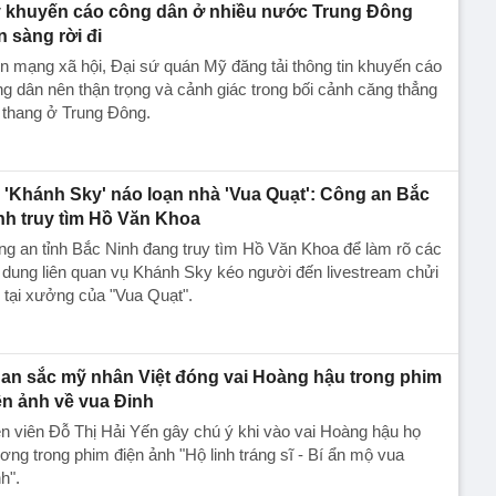
 khuyến cáo công dân ở nhiều nước Trung Đông
n sàng rời đi
n mạng xã hội, Đại sứ quán Mỹ đăng tải thông tin khuyến cáo
g dân nên thận trọng và cảnh giác trong bối cảnh căng thẳng
 thang ở Trung Đông.
 'Khánh Sky' náo loạn nhà 'Vua Quạt': Công an Bắc
nh truy tìm Hồ Văn Khoa
g an tỉnh Bắc Ninh đang truy tìm Hồ Văn Khoa để làm rõ các
 dung liên quan vụ Khánh Sky kéo người đến livestream chửi
 tại xưởng của "Vua Quạt".
an sắc mỹ nhân Việt đóng vai Hoàng hậu trong phim
ện ảnh về vua Đinh
n viên Đỗ Thị Hải Yến gây chú ý khi vào vai Hoàng hậu họ
ng trong phim điện ảnh "Hộ linh tráng sĩ - Bí ẩn mộ vua
h".