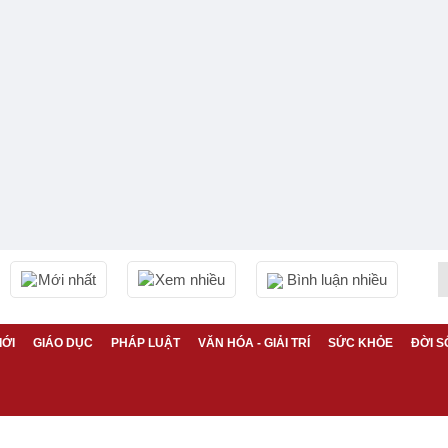
Mới nhất
Xem nhiều
Bình luận nhiều
IỚI
GIÁO DỤC
PHÁP LUẬT
VĂN HÓA - GIẢI TRÍ
SỨC KHỎE
ĐỜI S