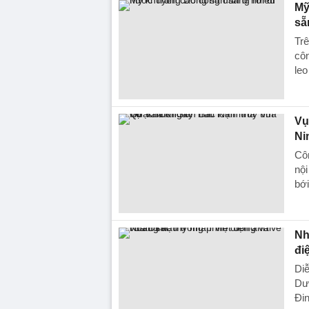
Mỹ
sẵ
Trê
côn
leo
Vụ
Ni
Côn
nội
bới
Nh
đi
Diễ
Dươ
Đin