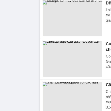
Để
Lái
thì
gia
Cu
ch
Có 
Gia
cầu
Gầ
Chư
nhâ
thự
3,