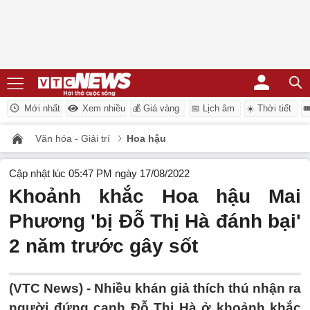
Mới nhất
Xem nhiều
💰 Giá vàng
📅 Lịch âm
☀️ Thời tiết

Văn hóa - Giải trí
Hoa hậu
Cập nhật lúc 05:47 PM ngày 17/08/2022
Khoảnh khắc Hoa hậu Mai
Phương 'bị Đỗ Thị Hà đánh bại'
2 năm trước gây sốt
(VTC News) -
Nhiều khán giả thích thú nhận ra
người đứng cạnh Đỗ Thị Hà ở khoảnh khắc