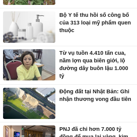
Bộ Y tế thu hồi số công bố
của 313 loại mỹ phẩm quen
thuộc
Từ vụ tuồn 4.410 tấn cua,
nầm lợn qua biên giới, lộ
đường dây buôn lậu 1.000
tỷ
Động đất tại Nhật Bản: Ghi
nhận thương vong đầu tiên
PNJ đã chi hơn 7.000 tỷ
đồng để mua lại vàng, kim