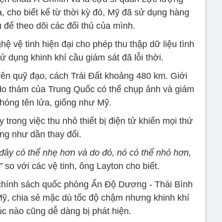
, cho biết kể từ thời kỳ đó, Mỹ đã sử dụng hàng
 để theo dõi các đối thủ của mình.
ệ vệ tinh hiện đại cho phép thu thập dữ liệu tình
ử dụng khinh khí cầu giám sát đã lỗi thời.
rên quỹ đạo, cách Trái Đất khoảng 480 km. Giới
 do thám của Trung Quốc có thể chụp ảnh và giám
phóng tên lửa, giống như Mỹ.
 trong việc thu nhỏ thiết bị điện tử khiến mọi thứ
g như dần thay đổi.
 đây có thể nhẹ hơn và do đó, nó có thể nhỏ hơn,
”
so với các vệ tinh, ông Layton cho biết.
 chính sách quốc phòng Ấn Độ Dương - Thái Bình
ỹ, chia sẻ mặc dù tốc độ chậm nhưng khinh khí
úc nào cũng dễ dàng bị phát hiện.