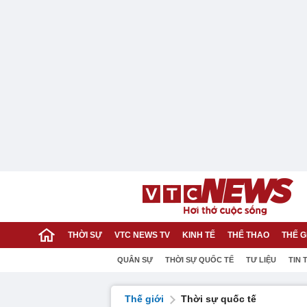
THỜI SỰ
VTC NEWS TV
KINH TẾ
THỂ THAO
THẾ G
QUÂN SỰ
THỜI SỰ QUỐC TẾ
TƯ LIỆU
TIN 
Thế giới
Thời sự quốc tế