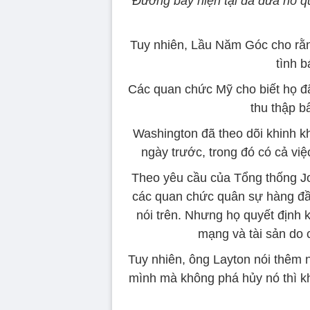
Đường bay hiện tại đã đưa nó q
Tuy nhiên, Lầu Năm Góc cho rằn
tình b
Các quan chức Mỹ cho biết họ đ
thu thập b
Washington đã theo dõi khinh kh
ngày trước, trong đó có cả vi
Theo yêu cầu của Tổng thống Jo
các quan chức quân sự hàng đầu
nói trên. Nhưng họ quyết định
mạng và tài sản do
Tuy nhiên, ông Layton nói thêm n
mình mà không phá hủy nó thì khi