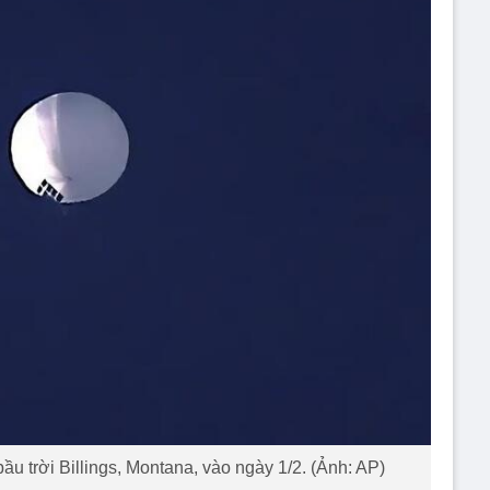
bầu trời Billings, Montana, vào ngày 1/2. (Ảnh: AP)