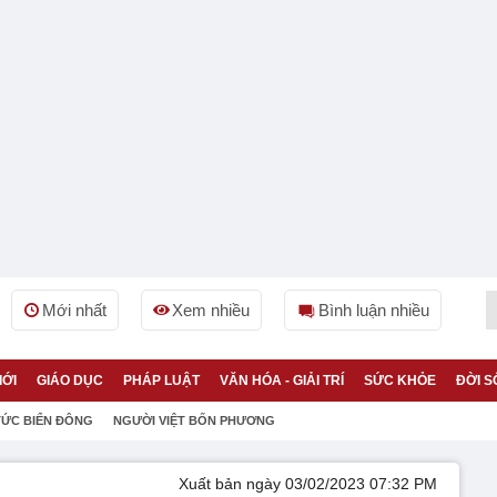
Mới nhất
Xem nhiều
Bình luận nhiều
IỚI
GIÁO DỤC
PHÁP LUẬT
VĂN HÓA - GIẢI TRÍ
SỨC KHỎE
ĐỜI S
TỨC BIỂN ĐÔNG
NGƯỜI VIỆT BỐN PHƯƠNG
Xuất bản ngày 03/02/2023 07:32 PM