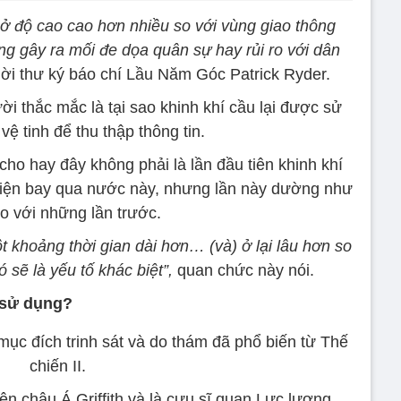
 ở độ cao cao hơn nhiều so với vùng giao thông
g gây ra mối đe dọa quân sự hay rủi ro với dân
ời thư ký báo chí Lầu Năm Góc Patrick Ryder.
ời thắc mắc là tại sao khinh khí cầu lại được sử
vệ tinh để thu thập thông tin.
o hay đây không phải là lần đầu tiên khinh khí
iện bay qua nước này, nhưng lần này dường như
o với những lần trước.
t khoảng thời gian dài hơn… (và) ở lại lâu hơn so
 sẽ là yếu tố khác biệt”,
quan chức này nói.
c sử dụng?
mục đích trinh sát và do thám đã phổ biến từ Thế
chiến II.
iện châu Á Griffith và là cựu sĩ quan Lực lượng