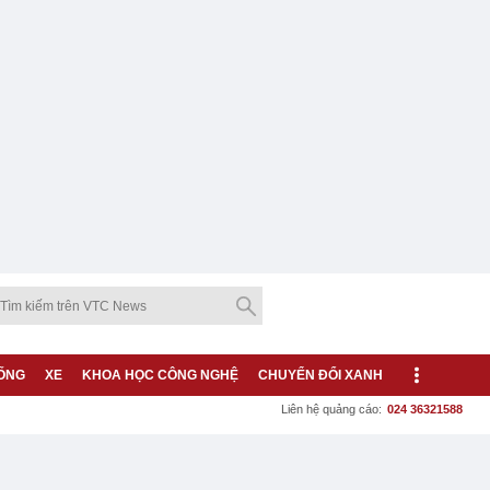
ỐNG
XE
KHOA HỌC CÔNG NGHỆ
CHUYỂN ĐỔI XANH
Liên hệ quảng cáo:
024 36321588