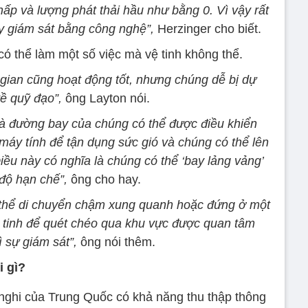
ấp và lượng phát thải hầu như bằng 0. Vì vậy rất
y giám sát bằng công nghệ”,
Herzinger cho biết.
có thể làm một số việc mà vệ tinh không thể.
gian cũng hoạt động tốt, nhưng chúng dễ bị dự
ề quỹ đạo”,
ông Layton nói.
 là đường bay của chúng có thể được điều khiển
máy tính để tận dụng sức gió và chúng có thể lên
ều này có nghĩa là chúng có thể ‘bay lảng vảng’
độ hạn chế”,
ông cho hay.
g thể di chuyển chậm xung quanh hoặc đứng ở một
vệ tinh để quét chéo qua khu vực được quan tâm
 sự giám sát”,
ông nói thêm.
i gì?
 nghi của Trung Quốc có khả năng thu thập thông