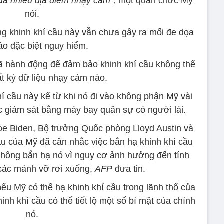
ua nhiều địa điểm nhạy cảm”,
một quan chức Mỹ
nói.
g khinh khí cầu này vẫn chưa gây ra mối đe dọa
áo đặc biệt nguy hiểm.
ã hành động để đảm bảo khinh khí cầu không thể
ất kỳ dữ liệu nhạy cảm nào.
í cầu này kể từ khi nó đi vào không phận Mỹ vài
ệc giám sát bằng máy bay quân sự có người lái.
e Biden, Bộ trưởng Quốc phòng Lloyd Austin và
 của Mỹ đã cân nhắc việc bắn hạ khinh khí cầu
 không bắn hạ nó vì nguy cơ ảnh hưởng đến tính
 các mảnh vỡ rơi xuống,
AFP
đưa tin.
ếu Mỹ có thể hạ khinh khí cầu trong lãnh thổ của
nh khí cầu có thể tiết lộ một số bí mật của chính
nó.