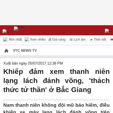
Mới nhất
Xem nhiều
💰 Giá vàng
📅 Lịch âm
☀️ Thời tiết

VTC NEWS TV
Xuất bản ngày 05/07/2017 12:38 PM
Khiếp đảm xem thanh niên
lạng lách đánh võng, 'thách
thức tử thần' ở Bắc Giang
Nam thanh niên không đội mũ bảo hiểm, điều
khiển xe máy lạng lách đánh võng trên