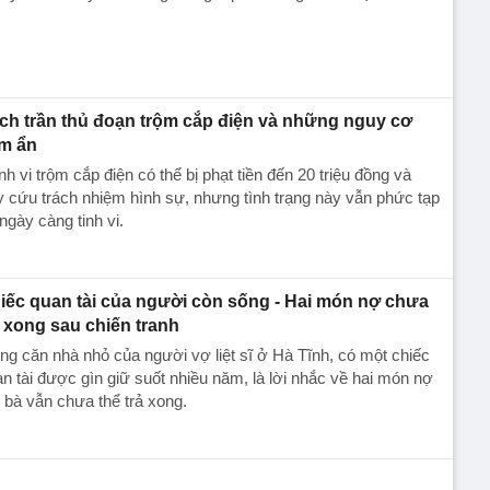
ch trần thủ đoạn trộm cắp điện và những nguy cơ
ềm ẩn
h vi trộm cắp điện có thể bị phạt tiền đến 20 triệu đồng và
y cứu trách nhiệm hình sự, nhưng tình trạng này vẫn phức tạp
ngày càng tinh vi.
iếc quan tài của người còn sống - Hai món nợ chưa
ả xong sau chiến tranh
ng căn nhà nhỏ của người vợ liệt sĩ ở Hà Tĩnh, có một chiếc
n tài được gìn giữ suốt nhiều năm, là lời nhắc về hai món nợ
 bà vẫn chưa thể trả xong.