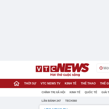
Mới
THỜI SỰ
VTC NEWS TV
KINH TẾ
THỂ THAO
THẾ G
CHÍNH TRỊ XÃ HỘI
KINH TẾ
QUỐC TẾ
GIẢI 
LĂN BÁNH 247
TECH360