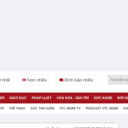
 nhất
Xem nhiều
Bình luận nhiều
IỚI
GIÁO DỤC
PHÁP LUẬT
VĂN HÓA - GIẢI TRÍ
SỨC KHỎE
ĐỜI S
TRÍ
THỂ THAO
GÓC THƯ GIÃN
VTC NEWS TV
PODCAST VTC NEWS
KH