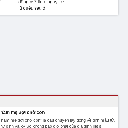
6
dông ở 7 tỉnh, nguy cơ
lũ quét, sạt lở
 năm mẹ đợi chờ con
 năm mẹ đợi chờ con” là câu chuyện lay động về tình mẫu tử,
hy sinh và ký ức không bao giờ phai của gia đình liệt sĩ.