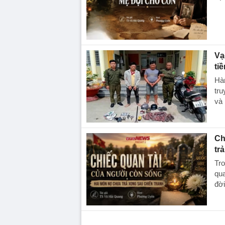
Vạ
ti
Hàn
tru
và 
Ch
tr
Tro
qua
đời