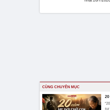
nhật 26/7/202
CÙNG CHUYÊN MỤC
20
“20
sự 