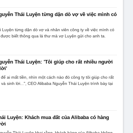
uyễn Thái Luyện từng dặn dò vợ về việc mình có
 Luyện từng dặn dò vợ và nhân viên công ty về việc mình có
y được biết thông qua lá thư mà vợ Luyện gửi cho anh ta.
uyễn Thái Luyện: 'Tôi giúp cho rất nhiều người
lời'
để ai mất tiền, nhìn một cách nào đó công ty tôi giúp cho rất
và sinh lời...", CEO Alibaba Nguyễn Thái Luyện trình bày tại
ái Luyện: Khách mua đất của Alibaba có hàng
ười
Nguyễn Thái Luyện khai rằng, khách hàng của Alibaba không