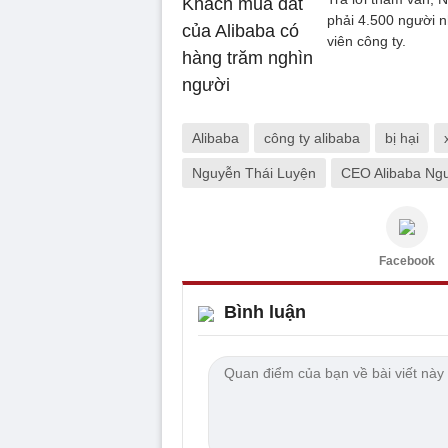
phải 4.500 người n
viên công ty.
Alibaba
công ty alibaba
bị hại
Nguyễn Thái Luyện
CEO Alibaba Ng
Facebook
Bình luận