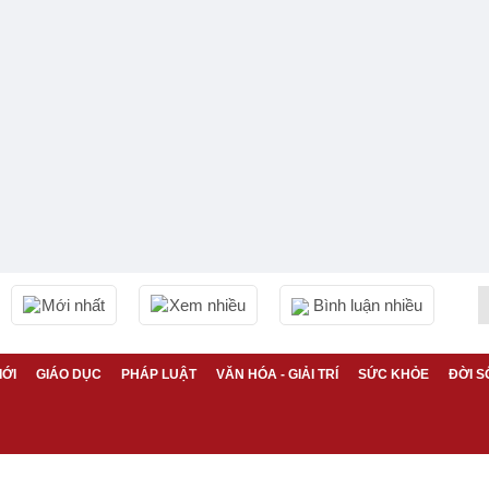
Mới nhất
Xem nhiều
Bình luận nhiều
IỚI
GIÁO DỤC
PHÁP LUẬT
VĂN HÓA - GIẢI TRÍ
SỨC KHỎE
ĐỜI S