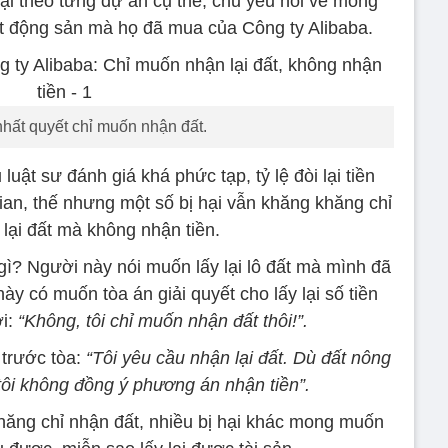
hại theo từng dự án cụ thể, chủ yếu hỏi về mong
ất động sản mà họ đã mua của Công ty Alibaba.
nhất quyết chỉ muốn nhận đất.
uật sư đánh giá khá phức tạp, tỷ lệ đòi lại tiền
ian, thế nhưng một số bị hại vẫn khăng khăng chỉ
lại đất mà không nhận tiền.
gì? Người này nói muốn lấy lại lô đất mà mình đã
y có muốn tòa án giải quyết cho lấy lại số tiền
i:
“Không, tôi chỉ muốn nhận đất thôi!”.
 trước tòa:
“Tôi yêu cầu nhận lại đất. Dù đất nông
tôi không đồng ý phương án nhận tiền”.
hăng chỉ nhận đất, nhiều bị hại khác mong muốn