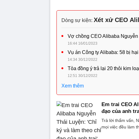
Xét xử CEO Al
Dòng sự kiện:
Vợ chồng CEO Alibaba Nguyễn 
16:44 16/01/2023
Vụ án Công ty Alibaba: 58 bị hạ
14:34 30/12/2022
Tòa đồng ý trả lại 20 thỏi kim
12:51 30/12/2022
Xem thêm
Em trai CEO Al
đạo của anh tra
Trả lời thẩm vấn, 
mọi việc đều làm t