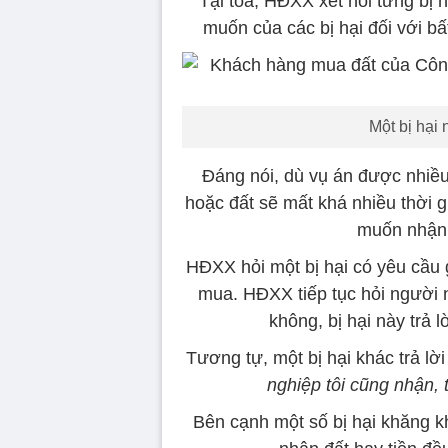
Tại tòa, HĐXX xét hỏi từng bị 
muốn của các bị hại đối với b
Một bị hại 
Đáng nói, dù vụ án được nhiều l
hoặc đất sẽ mất khá nhiều thời g
muốn nhận 
HĐXX hỏi một bị hại có yêu cầu 
mua. HĐXX tiếp tục hỏi người nà
không, bị hại này trả lờ
Tương tự, một bị hại khác trả lời
nghiệp tôi cũng nhận, 
Bên cạnh một số bị hại khăng k