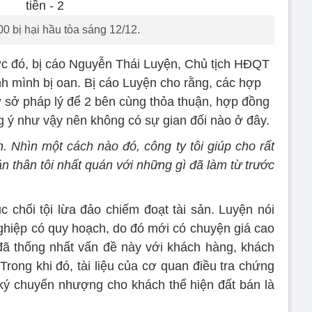
0 bị hại hầu tòa sáng 12/12.
ước đó, bị cáo Nguyễn Thái Luyện, Chủ tịch HĐQT
nh mình bị oan. Bị cáo Luyện cho rằng, các hợp
ơ sở pháp lý để 2 bên cùng thỏa thuận, hợp đồng
 ý như vậy nên không có sự gian đối nào ở đây.
n. Nhìn một cách nào đó, công ty tôi giúp cho rất
ản thân tôi nhất quán với những gì đã làm từ trước
ục chối tội lừa đảo chiếm đoạt tài sản. Luyện nói
ghiệp có quy hoạch, do đó mới có chuyện giá cao
đã thống nhất vấn đề này với khách hàng, khách
rong khi đó, tài liệu của cơ quan điều tra chứng
ký chuyển nhượng cho khách thể hiện đất bán là