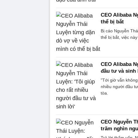
CEO Alibaba Ng
thể bị bắt
Bị cáo Nguyễn Thái
thể bị bắt, việc nà
CEO Alibaba Ng
đầu tư và sinh 
"Tới giờ vẫn không 
nhiều người đầu tư 
tòa.
CEO Nguyễn Th
trăm nghìn ng
Trả lời thẩm vấn, 