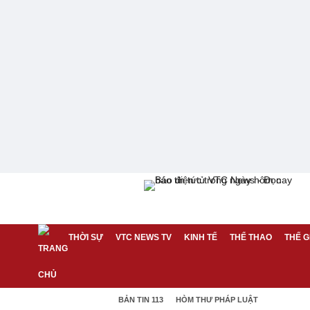
THỜI SỰ
VTC NEWS TV
KINH TẾ
THỂ THAO
THẾ G
BẢN TIN 113
HÒM THƯ PHÁP LUẬT