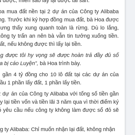
 được, miễn sao lấy lại được tài sản.
oa mua đất nền tại 2 dự án của Công ty Alibaba
đồng. Trước khi ký hợp đồng mua đất, bà Hoa được
ưng thấy xung quanh toàn là rừng. Dù lo lắng,
ng ty trấn an nên bà vẫn tin tưởng xuống tiền.
, nếu không được thì lấy lại tiền.
ông được tôi hy vọng sẽ được hoàn trả đầy đủ số
a bị cáo Luyện”,
bà Hoa trình bày.
 gần 4 tỷ đồng cho 10 lô đất tại các dự án của
u 1 phần lấy đất, 1 phần lấy tiền.
2 dự án của Công ty Alibaba với tổng số tiền gần
 lại tiền vốn và tiền lãi 3 năm qua vì thời điểm ký
ó yêu cầu nếu công ty không làm được sổ đỏ sẽ