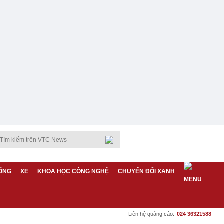
ỐNG
XE
KHOA HỌC CÔNG NGHỆ
CHUYỂN ĐỔI XANH
Liên hệ quảng cáo:
024 36321588