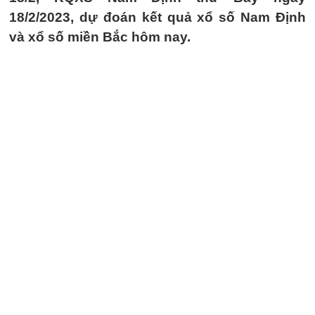
18/2/2023, dự đoán kết quả xổ số Nam Định
và xổ số miền Bắc hôm nay.