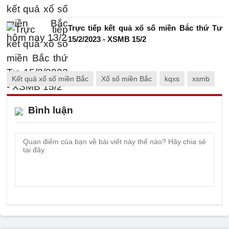
Trực tiếp kết quả xổ số miền Bắc thứ Tư
15/2/2023 - XSMB 15/2
Kết quả xổ số miền Bắc
Xổ số miền Bắc
kqxs
xsmb
Bình luận