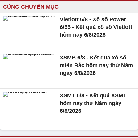
CÙNG CHUYÊN MỤC
Vietlott 6/8 - Xổ số Power
6/55 - Kết quả xổ số Vietlott
hôm nay 6/8/2026
XSMB 6/8 - Kết quả xổ số
miền Bắc hôm nay thứ Năm
ngày 6/8/2026
XSMT 6/8 - Kết quả XSMT
hôm nay thứ Năm ngày
6/8/2026