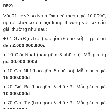
nào?
Với 01 tờ vé số Nam Định có mệnh giá 10.000đ,
người chơi có cơ hội trúng thưởng với cơ cấu
giải thưởng như sau:
+ 01 Giải Đặc biệt (bao gồm 6 chữ số): Trị giá lên
đến
2.000.000.000đ
+ 10 Giải Nhất (bao gồm 5 chữ số): Mỗi giải trị
giá
30.000.000đ
+ 10 Giải Nhì (bao gồm 5 chữ số): Mỗi giải trị giá
15.000.000đ
+ 20 Giải Ba (bao gồm 5 chữ số): Mỗi giải trị giá
10.000.000đ
+ 70 Giải Tư (bao gồm 5 chữ số): Mỗi giải trị giá