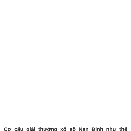
Cơ cấu giải thưởng xổ số Nan Định như thế