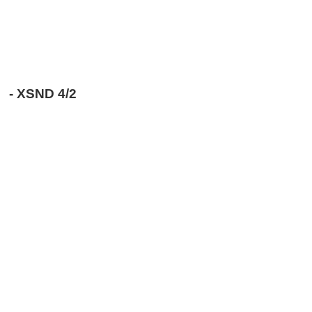
- XSND 4/2