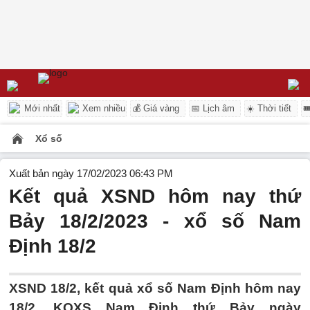
Mới nhất
Xem nhiều
💰 Giá vàng
📅 Lịch âm
☀️ Thời tiết

Xổ số
Xuất bản ngày 17/02/2023 06:43 PM
Kết quả XSND hôm nay thứ
Bảy 18/2/2023 - xổ số Nam
Định 18/2
XSND 18/2, kết quả xổ số Nam Định hôm nay
18/2, KQXS Nam Định thứ Bảy ngày