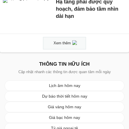
Hạ tầng phải được quy
hoạch, đảm bảo tầm nhìn
dài hạn
Xem thêm
THÔNG TIN HỮU ÍCH
Cập nhật nhanh các thông tin được quan tâm mỗi ngày
Lịch âm hôm nay
Dự báo thời tiết hôm nay
Giá vàng hôm nay
Giá bạc hôm nay
Tỷ giá ngoại tệ