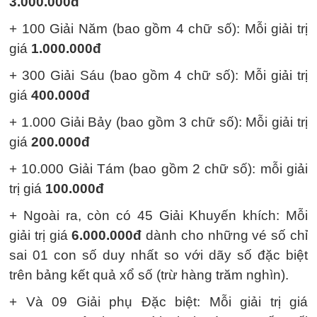
3.000.000đ
+ 100 Giải Năm (bao gồm 4 chữ số): Mỗi giải trị
giá
1.000.000đ
+ 300 Giải Sáu (bao gồm 4 chữ số): Mỗi giải trị
giá
400.000đ
+ 1.000 Giải Bảy (bao gồm 3 chữ số): Mỗi giải trị
giá
200.000đ
+ 10.000 Giải Tám (bao gồm 2 chữ số): mỗi giải
trị giá
100.000đ
+ Ngoài ra, còn có 45 Giải Khuyến khích: Mỗi
giải trị giá
6.000.000đ
dành cho những vé số chỉ
sai 01 con số duy nhất so với dãy số đặc biệt
trên bảng kết quả xổ số (trừ hàng trăm nghìn).
+ Và 09 Giải phụ Đặc biệt: Mỗi giải trị giá