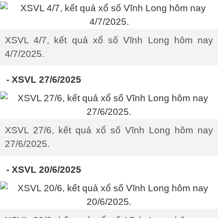
XSVL 4/7, kết quả xổ số Vĩnh Long hôm nay
4/7/2025.
- XSVL 27/6/2025
XSVL 27/6, kết quả xổ số Vĩnh Long hôm nay
27/6/2025.
- XSVL 20/6/2025