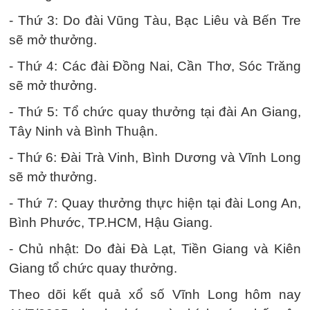
- Thứ 3: Do đài Vũng Tàu, Bạc Liêu và Bến Tre
sẽ mở thưởng.
- Thứ 4: Các đài Đồng Nai, Cần Thơ, Sóc Trăng
sẽ mở thưởng.
- Thứ 5: Tổ chức quay thưởng tại đài An Giang,
Tây Ninh và Bình Thuận.
- Thứ 6: Đài Trà Vinh, Bình Dương và Vĩnh Long
sẽ mở thưởng.
- Thứ 7: Quay thưởng thực hiện tại đài Long An,
Bình Phước, TP.HCM, Hậu Giang.
- Chủ nhật: Do đài Đà Lạt, Tiền Giang và Kiên
Giang tổ chức quay thưởng.
Theo dõi kết quả xổ số Vĩnh Long hôm nay