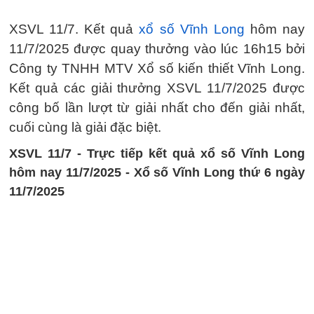
XSVL 11/7. Kết quả
xổ số Vĩnh Long
hôm nay
11/7/2025 được quay thưởng vào lúc 16h15 bởi
Công ty TNHH MTV Xổ số kiến thiết Vĩnh Long.
Kết quả các giải thưởng XSVL 11/7/2025 được
công bố lần lượt từ giải nhất cho đến giải nhất,
cuối cùng là giải đặc biệt.
XSVL 11/7 - Trực tiếp kết quả xổ số Vĩnh Long
hôm nay 11/7/2025 - Xổ số Vĩnh Long thứ 6 ngày
11/7/2025