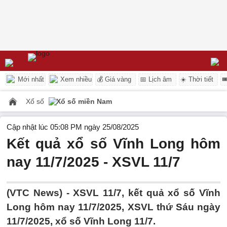
Mới nhất
Xem nhiều
💰 Giá vàng
📅 Lịch âm
☀️ Thời tiết

Xổ số
Xổ số miền Nam
Cập nhật lúc 05:08 PM ngày 25/08/2025
Kết quả xổ số Vĩnh Long hôm
nay 11/7/2025 - XSVL 11/7
(VTC News) - XSVL 11/7, kết quả xổ số Vĩnh
Long hôm nay 11/7/2025, XSVL thứ Sáu ngày
11/7/2025, xổ số Vĩnh Long 11/7.