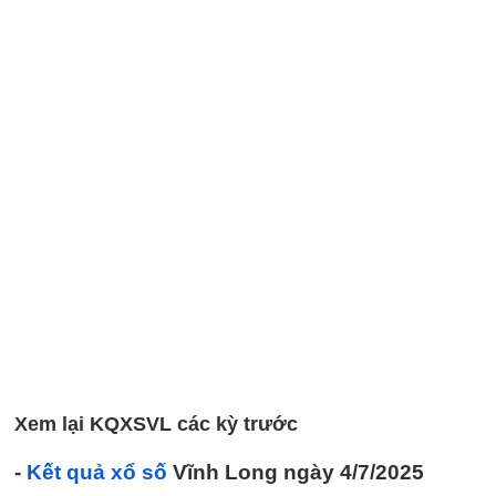
Xem lại KQXSVL các kỳ trước
-
Kết quả xổ số
Vĩnh Long ngày 4/7/2025