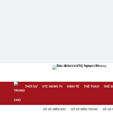
THỜI SỰ
VTC NEWS TV
KINH TẾ
THỂ THAO
THẾ G
XỔ SỐ MIỀN BẮC
XỔ SỐ MIỀN TRUNG
XỔ SỐ 