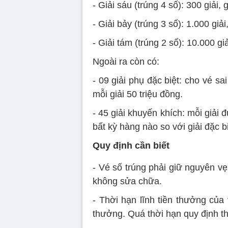
- Giải sáu (trúng 4 số): 300 giải, 
- Giải bảy (trúng 3 số): 1.000 giải
- Giải tám (trúng 2 số): 10.000 giả
Ngoài ra còn có:
- 09 giải phụ đặc biệt: cho vé sa
mỗi giải 50 triệu đồng.
- 45 giải khuyến khích: mỗi giải 
bất kỳ hàng nào so với giải đặc b
Quy định cần biết
- Vé số trúng phải giữ nguyên vẹ
không sửa chữa.
- Thời hạn lĩnh tiền thưởng của
thưởng. Quá thời hạn quy định th