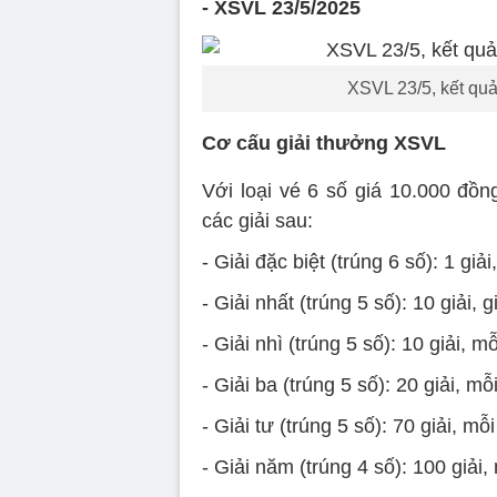
- XSVL 23/5/2025
XSVL 23/5, kết qu
Cơ cấu giải thưởng XSVL
Với loại vé 6 số giá 10.000 đồn
các giải sau:
- Giải đặc biệt (trúng 6 số): 1 giải,
- Giải nhất (trúng 5 số): 10 giải, g
- Giải nhì (trúng 5 số): 10 giải, m
- Giải ba (trúng 5 số): 20 giải, mỗ
- Giải tư (trúng 5 số): 70 giải, mỗi
- Giải năm (trúng 4 số): 100 giải, 