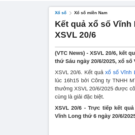
Xổ số
Xổ số miền Nam
Kết quả xổ số Vĩnh
XSVL 20/6
(VTC News) - XSVL 20/6, kết q
thứ Sáu ngày 20/6/2025, xổ số 
XSVL 20/6. Kết quả
xổ số Vĩnh 
lúc 16h15 bởi Công ty TNHH MTV
thưởng XSVL 20/6/2025 được công 
cùng là giải đặc biệt.
XSVL 20/6 - Trực tiếp kết qu
Vĩnh Long thứ 6 ngày 20/6/202