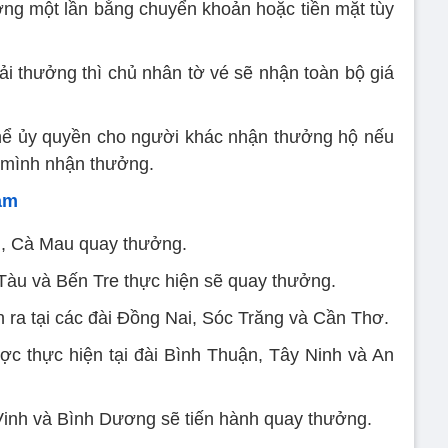
ởng một lần bằng chuyển khoản hoặc tiền mặt tùy
ải thưởng thì chủ nhân tờ vé sẽ nhận toàn bộ giá
thể ủy quyền cho người khác nhận thưởng hộ nếu
ự mình nhận thưởng.
am
M, Cà Mau quay thưởng.
 Tàu và Bến Tre thực hiện sẽ quay thưởng.
 ra tại các đài Đồng Nai, Sóc Trăng và Cần Thơ.
c thực hiện tại đài Bình Thuận, Tây Ninh và An
 Vinh và Bình Dương sẽ tiến hành quay thưởng.