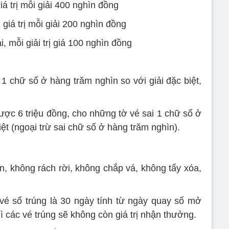
giá trị mỗi giải 400 nghìn đồng
, giá trị mỗi giải 200 nghìn đồng
i, mỗi giải trị giá 100 nghìn đồng
i 1 chữ số ở hàng trăm nghìn so với giải đặc biệt,
được 6 triệu đồng, cho những tờ vé sai 1 chữ số ở
iệt (ngoại trừ sai chữ số ở hàng trăm nghìn).
n, không rách rời, không chắp vá, không tẩy xóa,
 vé số trúng là 30 ngày tính từ ngày quay số mở
ì các vé trúng sẽ không còn giá trị nhận thưởng.