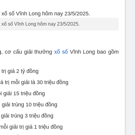
ả xổ số Vĩnh Long hôm nay 23/5/2025.
g, cơ cấu giải thưởng
xổ số
Vĩnh Long bao gồm
 trị giá 2 tỷ đồng
iá trị mỗi giải là 30 triệu đồng
ỗi giải 15 triệu đồng
i giải trúng 10 triệu đồng
 giải trúng 3 triệu đồng
mỗi giải trị giá 1 triệu đồng