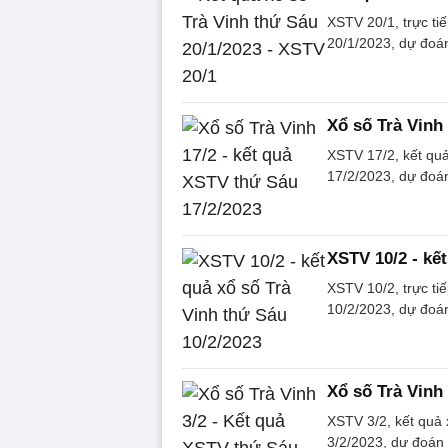
XSTV 20/1, trực ti
20/1/2023, dự đo
Xổ số Trà Vinh
XSTV 17/2, kết qu
17/2/2023, dự đoá
XSTV 10/2 - kết
XSTV 10/2, trực ti
10/2/2023, dự đo
Xổ số Trà Vinh
XSTV 3/2, kết quả
3/2/2023, dự đoán