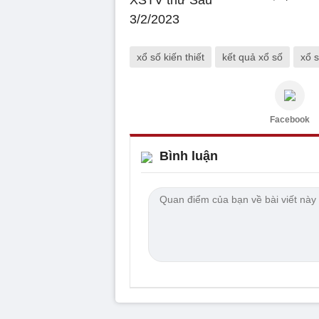
xổ số kiến thiết
kết quả xổ số
xổ 
Facebook
Bình luận