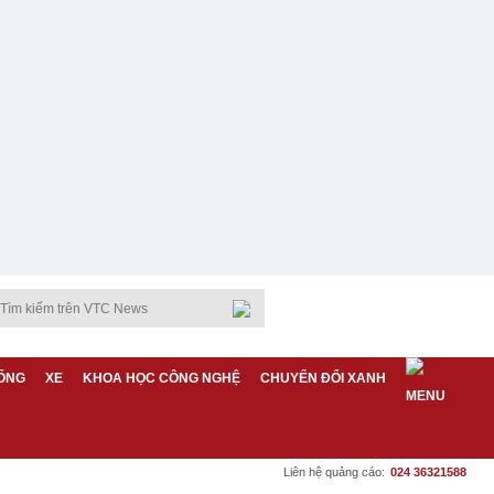
ỐNG
XE
KHOA HỌC CÔNG NGHỆ
CHUYỂN ĐỔI XANH
Liên hệ quảng cáo:
024 36321588