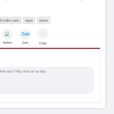
số miền nam
kqxs
xsmn
Zalo
Twitter
Zalo
Copy