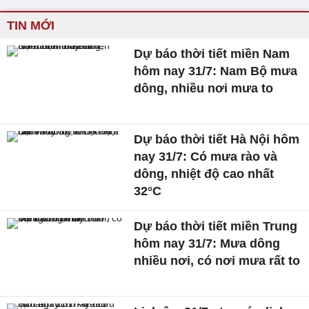
TIN MỚI
Dự báo thời tiết miền Nam
hôm nay 31/7: Nam Bộ mưa
dông, nhiều nơi mưa to
Dự báo thời tiết Hà Nội hôm
nay 31/7: Có mưa rào và
dông, nhiệt độ cao nhất
32°C
Dự báo thời tiết miền Trung
hôm nay 31/7: Mưa dông
nhiều nơi, có nơi mưa rất to