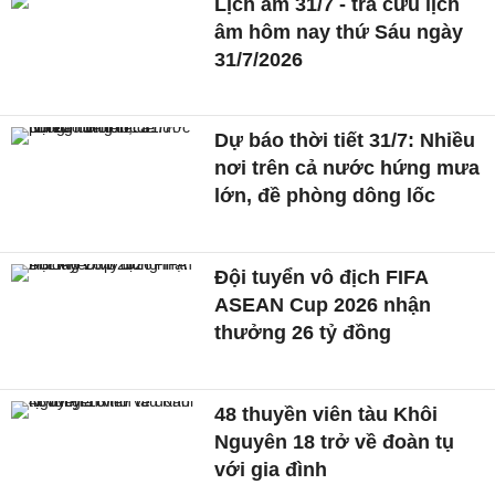
Lịch âm 31/7 - tra cứu lịch
âm hôm nay thứ Sáu ngày
31/7/2026
Dự báo thời tiết 31/7: Nhiều
nơi trên cả nước hứng mưa
lớn, đề phòng dông lốc
Đội tuyển vô địch FIFA
ASEAN Cup 2026 nhận
thưởng 26 tỷ đồng
48 thuyền viên tàu Khôi
Nguyên 18 trở về đoàn tụ
với gia đình