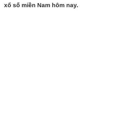
xổ số miền Nam hôm nay.