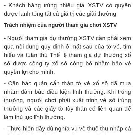
- Khách hàng trúng nhiều giải XSTV có quyền
được lãnh tổng tất cả giá trị các giải thưởng
Trách nhiệm của người tham gia chơi XSTV
- Người tham gia dự thưởng XSTV cần phải xem
qua nội dung quy định ở mặt sau của tờ vé, tìm
hiểu và tuân thủ Thể lệ tham gia dự thưởng xổ
số được công ty xổ số công bố nhằm bảo vệ
quyền lợi cho mình.
- Cần bảo quản cẩn thận tờ vé xổ số đã mua
nhằm đảm bảo điều kiện lĩnh thưởng. Khi trúng
thưởng, người chơi phải xuất trình vé số trúng
thưởng và các giấy tờ tùy thân có liên quan để
làm thủ tục lĩnh thưởng.
- Thực hiện đầy đủ nghĩa vụ về thuế thu nhập cá