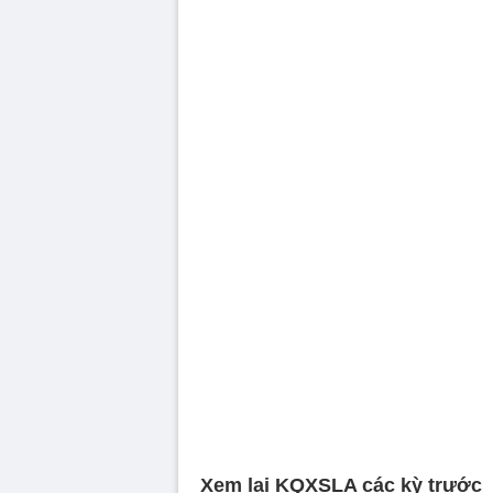
Xem lại KQXSLA các kỳ trước