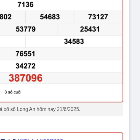
ả xổ số Long An hôm nay 21/6/2025.