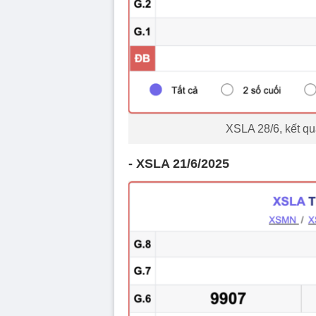
XSLA 28/6, kết qu
- XSLA 21/6/2025