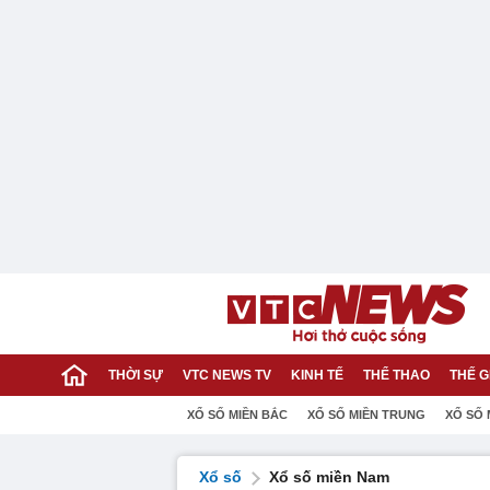
THỜI SỰ
VTC NEWS TV
KINH TẾ
THỂ THAO
THẾ G
XỔ SỐ MIỀN BẮC
XỔ SỐ MIỀN TRUNG
XỔ SỐ 
Xổ số
Xổ số miền Nam