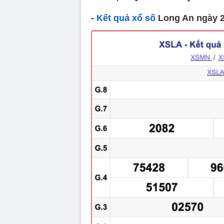
-
Kết quả xổ số
Long An ngày 2