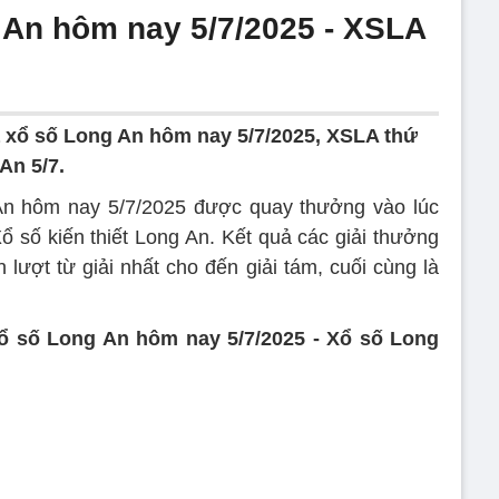
 An hôm nay 5/7/2025 - XSLA
ả xổ số Long An hôm nay 5/7/2025, XSLA thứ
An 5/7.
n hôm nay 5/7/2025 được quay thưởng vào lúc
số kiến thiết Long An. Kết quả các giải thưởng
lượt từ giải nhất cho đến giải tám, cuối cùng là
xổ số Long An hôm nay 5/7/2025 - Xổ số Long