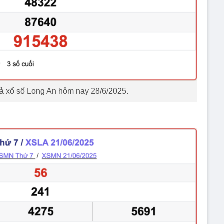
ả xổ số Long An hôm nay 28/6/2025.