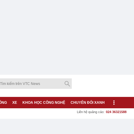
ỐNG
XE
KHOA HỌC CÔNG NGHỆ
CHUYỂN ĐỔI XANH
Liên hệ quảng cáo:
024 36321588