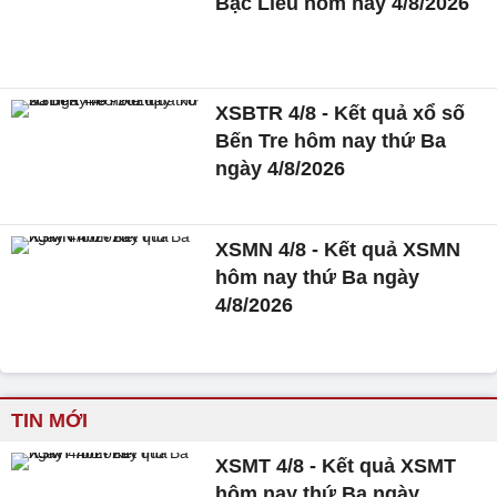
Bạc Liêu hôm nay 4/8/2026
XSBTR 4/8 - Kết quả xổ số
Bến Tre hôm nay thứ Ba
ngày 4/8/2026
XSMN 4/8 - Kết quả XSMN
hôm nay thứ Ba ngày
4/8/2026
TIN MỚI
XSMT 4/8 - Kết quả XSMT
hôm nay thứ Ba ngày