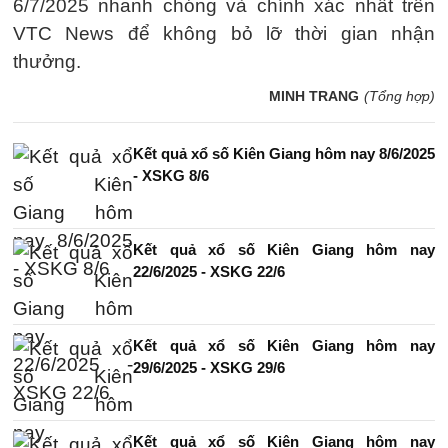
6/7/2025 nhanh chóng và chính xác nhất trên
VTC News để không bỏ lỡ thời gian nhận
thưởng.
MINH TRANG
(Tổng hợp)
Kết quả xổ số Kiên Giang hôm nay 8/6/2025
- XSKG 8/6
Kết quả xổ số Kiên Giang hôm nay
22/6/2025 - XSKG 22/6
Kết quả xổ số Kiên Giang hôm nay
29/6/2025 - XSKG 29/6
Kết quả xổ số Kiên Giang hôm nay