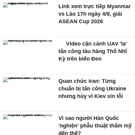
Link xem trực tiếp Myanmar
vs Lào 17h ngày 4/8, giải
ASEAN Cup 2026
Video cận cảnh UAV 'lạ'
tấn công tàu hàng Thổ Nhĩ
Kỳ trên biển Đen
Quan chức Iran: Từng
chuẩn bị tấn công Ukraine
nhưng hủy vì Kiev xin lỗi
Vì sao người Hàn Quốc
'nghiện' phẫu thuật thẩm mỹ
đến thế?