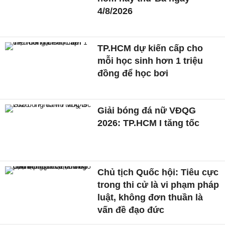
4/8/2026
TP.HCM dự kiến cấp cho
mỗi học sinh hơn 1 triệu
đồng để học bơi
Giải bóng đá nữ VĐQG
2026: TP.HCM I tăng tốc
Chủ tịch Quốc hội: Tiêu cực
trong thi cử là vi phạm pháp
luật, không đơn thuần là
vấn đề đạo đức