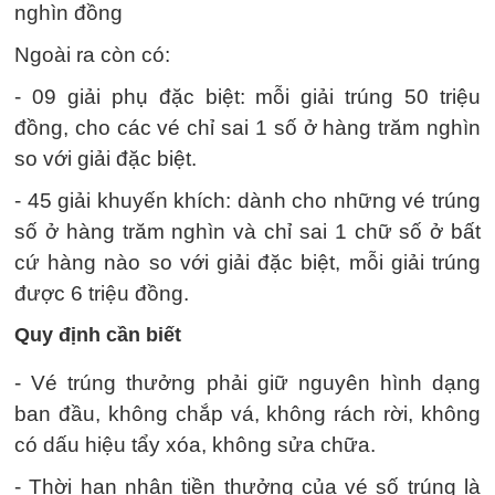
nghìn đồng
Ngoài ra còn có:
- 09 giải phụ đặc biệt: mỗi giải trúng 50 triệu
đồng, cho các vé chỉ sai 1 số ở hàng trăm nghìn
so với giải đặc biệt.
- 45 giải khuyến khích: dành cho những vé trúng
số ở hàng trăm nghìn và chỉ sai 1 chữ số ở bất
cứ hàng nào so với giải đặc biệt, mỗi giải trúng
được 6 triệu đồng.
Quy định cần biết
- Vé trúng thưởng phải giữ nguyên hình dạng
ban đầu, không chắp vá, không rách rời, không
có dấu hiệu tẩy xóa, không sửa chữa.
- Thời hạn nhận tiền thưởng của vé số trúng là