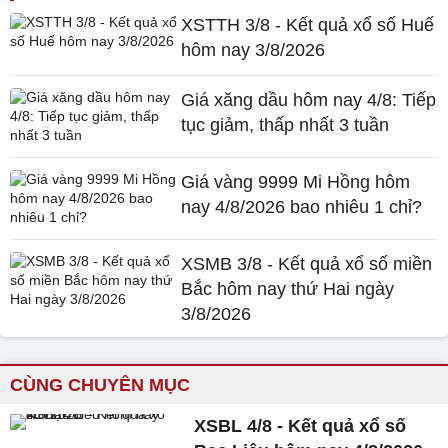
XSTTH 3/8 - Kết quả xổ số Huế
hôm nay 3/8/2026
Giá xăng dầu hôm nay 4/8: Tiếp
tục giảm, thấp nhất 3 tuần
Giá vàng 9999 Mi Hồng hôm
nay 4/8/2026 bao nhiêu 1 chỉ?
XSMB 3/8 - Kết quả xổ số miền
Bắc hôm nay thứ Hai ngày
3/8/2026
CÙNG CHUYÊN MỤC
XSBL 4/8 - Kết quả xổ số