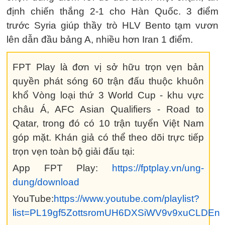
định chiến thắng 2-1 cho Hàn Quốc. 3 điểm
trước Syria giúp thầy trò HLV Bento tạm vươn
lên dẫn đầu bảng A, nhiều hơn Iran 1 điểm.
FPT Play là đơn vị sở hữu trọn vẹn bản
quyền phát sóng 60 trận đấu thuộc khuôn
khổ Vòng loại thứ 3 World Cup - khu vực
châu Á, AFC Asian Qualifiers - Road to
Qatar, trong đó có 10 trận tuyển Việt Nam
góp mặt. Khán giả có thể theo dõi trực tiếp
trọn vẹn toàn bộ giải đấu tại:
App FPT Play:
https://fptplay.vn/ung-
dung/download
YouTube:
https://www.youtube.com/playlist?
list=PL19gf5ZottsromUH6DXSiWV9v9xuCLDEn