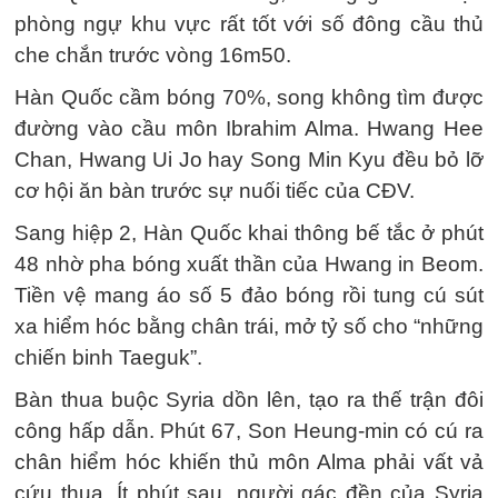
phòng ngự khu vực rất tốt với số đông cầu thủ
che chắn trước vòng 16m50.
Hàn Quốc cầm bóng 70%, song không tìm được
đường vào cầu môn Ibrahim Alma. Hwang Hee
Chan, Hwang Ui Jo hay Song Min Kyu đều bỏ lỡ
cơ hội ăn bàn trước sự nuối tiếc của CĐV.
Sang hiệp 2, Hàn Quốc khai thông bế tắc ở phút
48 nhờ pha bóng xuất thần của Hwang in Beom.
Tiền vệ mang áo số 5 đảo bóng rồi tung cú sút
xa hiểm hóc bằng chân trái, mở tỷ số cho “những
chiến binh Taeguk”.
Bàn thua buộc Syria dồn lên, tạo ra thế trận đôi
công hấp dẫn. Phút 67, Son Heung-min có cú ra
chân hiểm hóc khiến thủ môn Alma phải vất vả
cứu thua. Ít phút sau, người gác đền của Syria