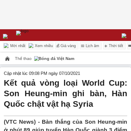
Mới nhất
Xem nhiều
💰 Giá vàng
📅 Lịch âm
☀️ Thời tiết

Thể thao
Bóng đá Việt Nam
Cập nhật lúc 09:08 PM ngày 07/10/2021
Kết quả vòng loại World Cup:
Son Heung-min ghi bàn, Hàn
Quốc chật vật hạ Syria
(VTC News) -
Bàn thắng của Son Heung-min
ở phút 89 giúp tuyển Hàn Quốc giành 3 điểm