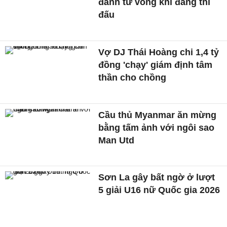
đánh tử vong khi đang thi
đấu
Vợ DJ Thái Hoàng chi 1,4 tỷ
đồng 'chạy' giám định tâm
thần cho chồng
Cầu thủ Myanmar ăn mừng
bằng tấm ảnh với ngôi sao
Man Utd
Sơn La gây bất ngờ ở lượt
5 giải U16 nữ Quốc gia 2026