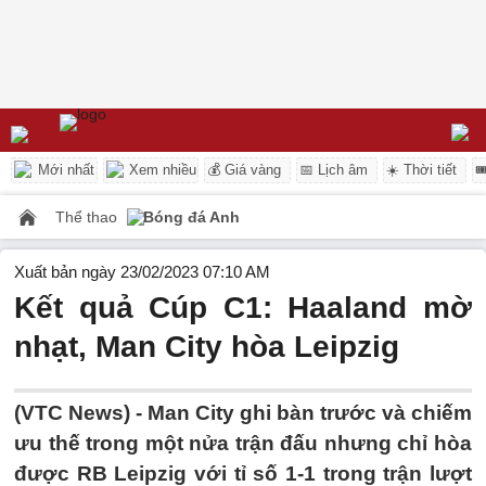
Mới nhất
Xem nhiều
💰 Giá vàng
📅 Lịch âm
☀️ Thời tiết

Thể thao
Bóng đá Anh
Xuất bản ngày 23/02/2023 07:10 AM
Kết quả Cúp C1: Haaland mờ
nhạt, Man City hòa Leipzig
(VTC News) -
Man City ghi bàn trước và chiếm
ưu thế trong một nửa trận đấu nhưng chỉ hòa
được RB Leipzig với tỉ số 1-1 trong trận lượt