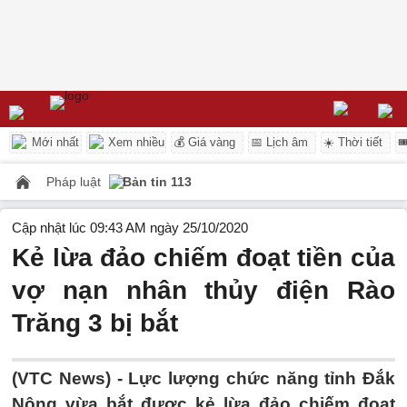
Mới nhất
Xem nhiều
💰 Giá vàng
📅 Lịch âm
☀️ Thời tiết

Pháp luật
Bản tin 113
Cập nhật lúc 09:43 AM ngày 25/10/2020
Kẻ lừa đảo chiếm đoạt tiền của
vợ nạn nhân thủy điện Rào
Trăng 3 bị bắt
(VTC News) -
Lực lượng chức năng tỉnh Đắk
Nông vừa bắt được kẻ lừa đảo chiếm đoạt