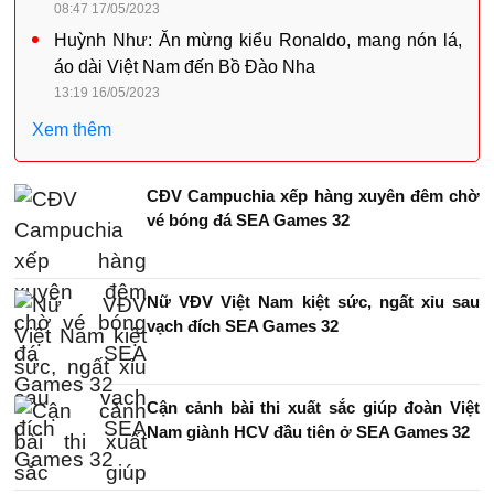
08:47 17/05/2023
Huỳnh Như: Ăn mừng kiểu Ronaldo, mang nón lá,
áo dài Việt Nam đến Bồ Đào Nha
13:19 16/05/2023
Xem thêm
CĐV Campuchia xếp hàng xuyên đêm chờ
vé bóng đá SEA Games 32
Nữ VĐV Việt Nam kiệt sức, ngất xỉu sau
vạch đích SEA Games 32
Cận cảnh bài thi xuất sắc giúp đoàn Việt
Nam giành HCV đầu tiên ở SEA Games 32