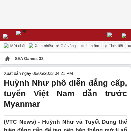
Mới nhất
Xem nhiều
💰 Giá vàng
📅 Lịch âm
☀️ Thời tiết

SEA Games 32
Xuất bản ngày 06/05/2023 04:21 PM
Huỳnh Như phô diễn đẳng cấp,
tuyển Việt Nam dẫn trước
Myanmar
(VTC News) -
Huỳnh Như và Tuyết Dung thể
hiện đẳng cấp để tạo nên bàn thắng mở tỉ số