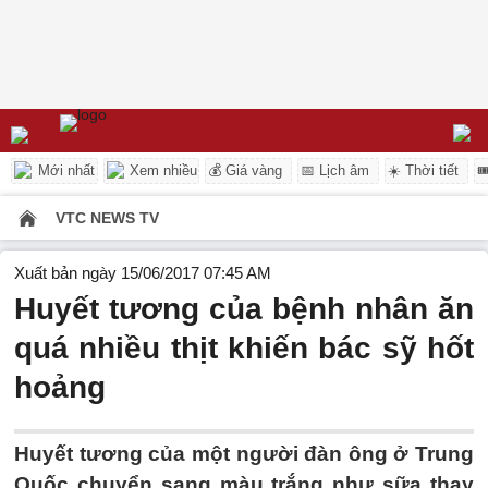
Mới nhất
Xem nhiều
💰 Giá vàng
📅 Lịch âm
☀️ Thời tiết

VTC NEWS TV
Xuất bản ngày 15/06/2017 07:45 AM
Huyết tương của bệnh nhân ăn
quá nhiều thịt khiến bác sỹ hốt
hoảng
Huyết tương của một người đàn ông ở Trung
Quốc chuyển sang màu trắng như sữa thay