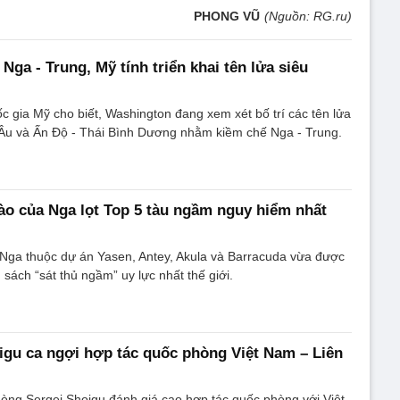
PHONG VŨ
(Nguồn: RG.ru)
ga - Trung, Mỹ tính triển khai tên lửa siêu
c gia Mỹ cho biết, Washington đang xem xét bố trí các tên lửa
 Âu và Ấn Độ - Thái Bình Dương nhằm kiềm chế Nga - Trung.
 nào của Nga lọt Top 5 tàu ngầm nguy hiểm nhất
Nga thuộc dự án Yasen, Antey, Akula và Barracuda vừa được
sách “sát thủ ngầm” uy lực nhất thế giới.
gu ca ngợi hợp tác quốc phòng Việt Nam – Liên
òng Sergei Shoigu đánh giá cao hợp tác quốc phòng với Việt