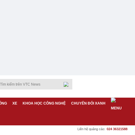
ỐNG
XE
KHOA HỌC CÔNG NGHỆ
CHUYỂN ĐỔI XANH
Liên hệ quảng cáo:
024 36321588