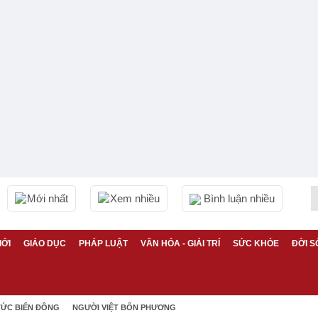
Mới nhất
Xem nhiều
Bình luận nhiều
IỚI
GIÁO DỤC
PHÁP LUẬT
VĂN HÓA - GIẢI TRÍ
SỨC KHỎE
ĐỜI S
TỨC BIỂN ĐÔNG
NGƯỜI VIỆT BỐN PHƯƠNG