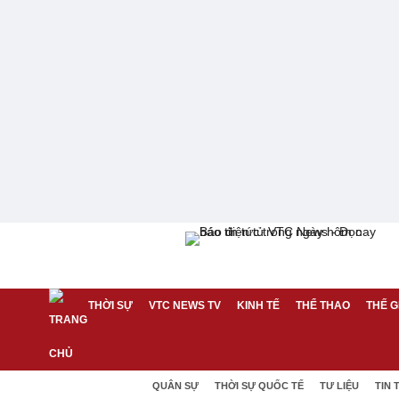
THỜI SỰ
VTC NEWS TV
KINH TẾ
THỂ THAO
THẾ G
QUÂN SỰ
THỜI SỰ QUỐC TẾ
TƯ LIỆU
TIN 