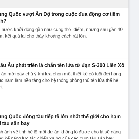
ung Quốc vượt Ấn Độ trong cuộc đua động cơ tiêm
ch?
i nước khởi động gần như cùng thời điểm, nhưng sau gần 40
, kết quả lại cho thấy khoảng cách rất lớn.
âu Âu phát triển lá chắn tên lửa từ đạn S-300 Liên Xô
án mới gây chú ý khi lựa chọn một thiết kế có tuổi đời hàng
c năm làm nền tảng cho hệ thống phòng thủ tên lửa thế hệ
i.
ung Quốc đóng tàu tiếp tế lớn nhất thế giới cho hạm
i tàu sân bay
h ảnh vệ tinh hé lộ một dự án khổng lồ được cho là sẽ nâng
g kể năng lực tác chiến xa bờ của các cụm tàu sân bay