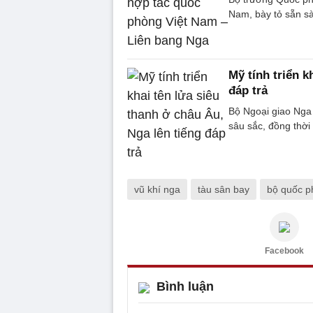
Nam, bày tỏ sẵn s
Mỹ tính triển k
đáp trả
Bộ Ngoại giao Nga
sâu sắc, đồng thời
vũ khí nga
tàu sân bay
bộ quốc p
Facebook
Bình luận