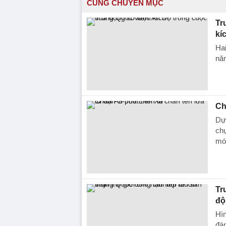
CÙNG CHUYÊN MỤC
Tr
kí
Ha
năm
Ch
Dự 
chụ
mớ
Tr
độ
Hìn
đán