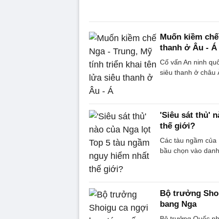
Muốn kiềm chế N
thanh ở Âu - Á
Cố vấn An ninh quố
siêu thanh ở châu
'Siêu sát thủ'
thế giới?
Các tàu ngầm của 
bầu chọn vào danh 
Bộ trưởng Shoi
bang Nga
Bộ trưởng Quốc ph