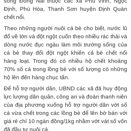
sông Đồng Nai thuộc các xã Phú Vinh, Ngọc
Định, Phú Hòa, Thanh Sơn huyện Định Quán
chết nổi.
Theo những người nuôi cá bè cho biết, nước lũ
đổ về lớn và đột ngột cuốn theo nhiều rác thải và
dòng nước đục ngàu làm môi trường sống của
cá bè thay đổi đột ngột khiến cá bè chết nổi
hàng loạt. Trong đó có nhiều hộ chết khoảng
70% số cá trong lồng bè với số lượng có những
hộ lên đến hàng chục tấn.
Để hỗ trợ người dân, UBND các xã đã huy động
lực lượng dân quân, công an và đoàn thanh niên
của địa phương xuống hỗ trợ người dân vớt số
cá vừa chết trong các lồng bè để lên bờ bán với
giá rẻ chỉ 10 ngàn đồng/1kg nhằm vớt vát số vốn
đã đầu tư nuôi cá.