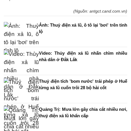
(Nguồn: antgct.cand.com.vn)
Ảnh: Thuỷ điện xả lũ, ô tô lại 'bơi' trên tỉnh
lộ
Video: Thủy điện xả lũ nhấn chìm nhiều
nhà dân ở Đắk Lắk
Thuỷ điện tích 'bom nước' trái phép ở Huế
từng xả lũ cuốn trôi 28 bộ hài cốt
Quảng Trị: Mưa lớn gây chia cắt nhiều nơi,
thuỷ điện xả lũ khẩn cấp