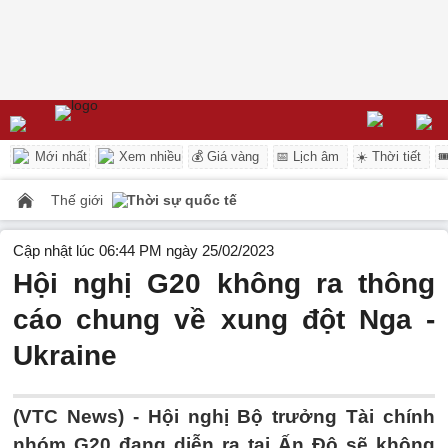
Mới nhất
Xem nhiều
💰 Giá vàng
📅 Lịch âm
☀️ Thời tiết

Thế giới
Thời sự quốc tế
Cập nhật lúc 06:44 PM ngày 25/02/2023
Hội nghị G20 không ra thông
cáo chung về xung đột Nga -
Ukraine
(VTC News) -
Hội nghị Bộ trưởng Tài chính
nhóm G20 đang diễn ra tại Ấn Độ sẽ không