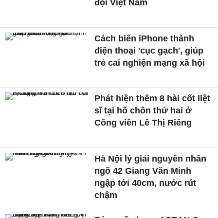
đội Việt Nam
Cách biến iPhone thành
điện thoại 'cục gạch', giúp
trẻ cai nghiện mạng xã hội
Phát hiện thêm 8 hài cốt liệt
sĩ tại hố chôn thứ hai ở
Công viên Lê Thị Riêng
Hà Nội lý giải nguyên nhân
ngõ 42 Giang Văn Minh
ngập tới 40cm, nước rút
chậm