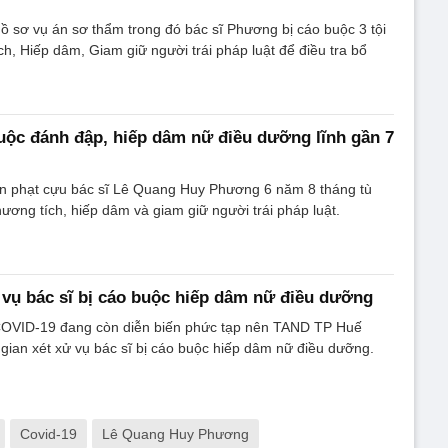
 sơ vụ án sơ thẩm trong đó bác sĩ Phương bị cáo buộc 3 tội
ch, Hiếp dâm, Giam giữ người trái pháp luật để điều tra bổ
buộc đánh đập, hiếp dâm nữ điều dưỡng lĩnh gần 7
 phạt cựu bác sĩ Lê Quang Huy Phương 6 năm 8 tháng tù
thương tích, hiếp dâm và giam giữ người trái pháp luật.
ử vụ bác sĩ bị cáo buộc hiếp dâm nữ điều dưỡng
 COVID-19 đang còn diễn biến phức tạp nên TAND TP Huế
i gian xét xử vụ bác sĩ bị cáo buộc hiếp dâm nữ điều dưỡng.
Covid-19
Lê Quang Huy Phương