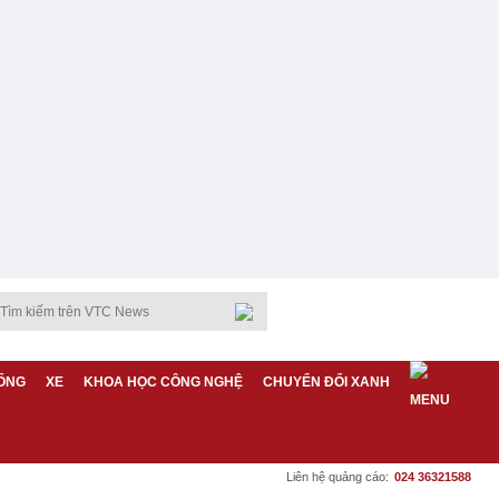
ỐNG
XE
KHOA HỌC CÔNG NGHỆ
CHUYỂN ĐỔI XANH
Liên hệ quảng cáo:
024 36321588