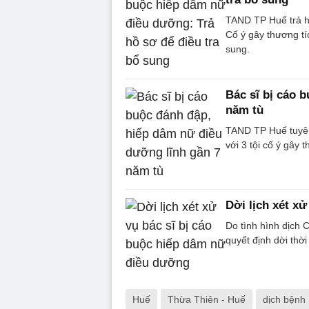
TAND TP Huế trả hồ
Cố ý gây thương tí
sung.
Bác sĩ bị cáo 
năm tù
TAND TP Huế tuyên
với 3 tội cố ý gây 
Dời lịch xét x
Do tình hình dịch
quyết định dời thờ
Huế
Thừa Thiên - Huế
dịch bệnh