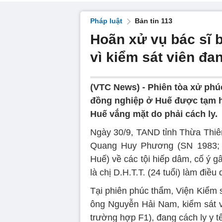
Pháp luật
Bản tin 113
Hoãn xử vụ bác sĩ 
vì kiểm sát viên đa
(VTC News) -
Phiên tòa xử phú
đồng nghiệp ở Huế được tạm ho
Huế vắng mặt do phải cách ly.
Ngày 30/9, TAND tỉnh Thừa Thiên
Quang Huy Phương (SN 1983; 
Huế) về các tội hiếp dâm, cố ý gâ
là chị D.H.T.T. (24 tuổi) làm điề
Tại phiên phúc thẩm, Viện Kiểm s
ông Nguyễn Hải Nam, kiểm sát vi
trường hợp F1), đang cách ly y tế