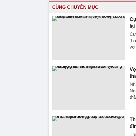
CÙNG CHUYÊN MỤC
Cự
lạ
Cự
"ba
vợ 
Vợ
th
Nhằ
Ngọ
thầ
Th
đì
Tha