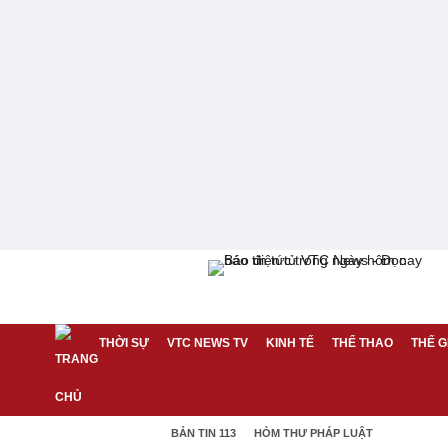
THỜI SỰ
VTC NEWS TV
KINH TẾ
THỂ THAO
THẾ G
BẢN TIN 113
HÒM THƯ PHÁP LUẬT