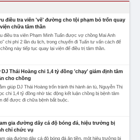
u điều tra viên 'vẽ' đường cho tội phạm bỏ trốn quay
i viện chữa tâm thần
u điều tra viên Phạm Minh Tuấn được vợ chồng Mai Anh
o" chi phí 2 lần du lịch, trong chuyến đi Tuấn tư vấn cách để
chồng này tiếp tục quay lại viện để điều trị tâm thần.
 DJ Thái Hoàng chi 1,4 tỷ đồng 'chạy' giám định tâm
ần cho chồng
m giúp DJ Thái Hoàng trốn tránh thi hành án tù, Nguyễn Thị
c chi 1,4 tỷ đồng nhờ tác động kết luận chồng bị bệnh tâm
n để được đi chữa bệnh bắt buộc.
am gia đường dây cá độ bóng đá, hiệu trưởng bị
nh chỉ chức vụ
m gia đường dây cá độ bóng đá ăn tiền, một hiệu trưởng bị