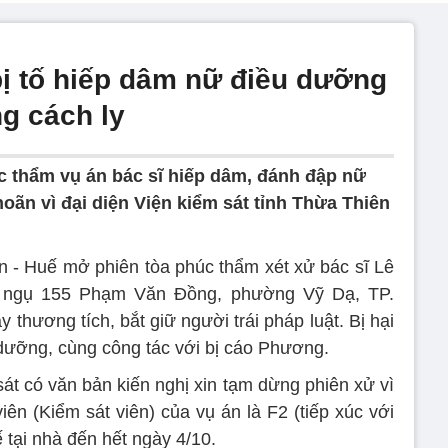
bị tố hiếp dâm nữ điều dưỡng
ng cách ly
c thẩm vụ án bác sĩ hiếp dâm, đánh đập nữ
ãn vì đại diện Viện kiểm sát tỉnh Thừa Thiên
 - Huế mở phiên tòa phúc thẩm xét xử bác sĩ Lê
ngụ 155 Phạm Văn Đồng, phường Vỹ Dạ, TP.
y thương tích, bắt giữ người trái pháp luật. Bị hại
u dưỡng, cùng công tác với bị cáo Phương.
át có văn bản kiến nghị xin tạm dừng phiên xử vì
ên (Kiểm sát viên) của vụ án là F2 (tiếp xúc với
 tại nhà đến hết ngày 4/10.