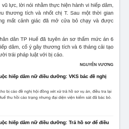
vũ lực, lời nói nhằm thực hiện hành vi hiếp dâm,
u thương tích và nhốt chị T. Sau một thời gian
ơng mất cảnh giác đã mở cửa bỏ chạy và được
 nhân dân TP Huế đã tuyên án sơ thẩm mức án 6
iếp dâm, cố ý gây thương tích và 6 tháng cải tạo
ời trái pháp luật với bị cáo.
NGUYỄN VƯƠNG
buộc hiếp dâm nữ điều dưỡng: VKS bác đề nghị
o bị cáo đề nghị hội đồng xét xử trả hồ sơ vụ án, điều tra lại
ế thu hồi cáo trạng nhưng đại diện viện kiểm sát đã bác bỏ.
buộc hiếp dâm nữ điều dưỡng: Trả hồ sơ để điều