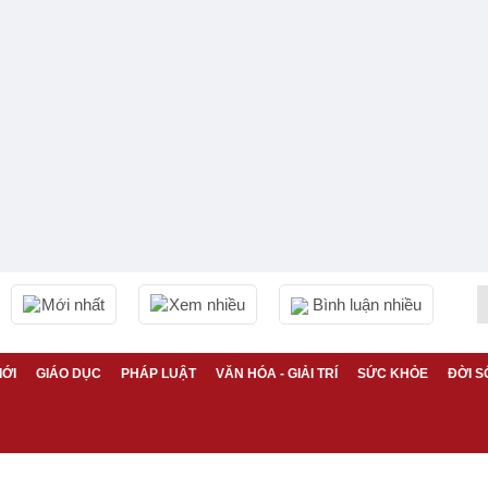
Mới nhất
Xem nhiều
Bình luận nhiều
IỚI
GIÁO DỤC
PHÁP LUẬT
VĂN HÓA - GIẢI TRÍ
SỨC KHỎE
ĐỜI S