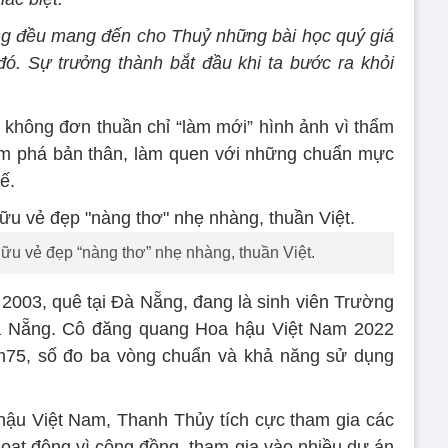
ng đều mang đến cho Thuỷ những bài học quý giá
 đó. Sự trưởng thành bắt đầu khi ta bước ra khỏi
 không đơn thuần chỉ “làm mới” hình ảnh vì thẩm
ám phá bản thân, làm quen với những chuẩn mực
ế.
u vẻ đẹp “nàng thơ” nhẹ nhàng, thuần Việt.
003, quê tại Đà Nẵng, đang là sinh viên Trường
à Nẵng. Cô đăng quang Hoa hậu Việt Nam 2022
1m75, số đo ba vòng chuẩn và khả năng sử dụng
ậu Việt Nam, Thanh Thủy tích cực tham gia các
oạt động vì cộng đồng, tham gia vào nhiều dự án