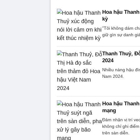
Hoa hậu Thanh 
kỳ
"Tôi không dám chắ
giữ gìn sự danh gi
Thanh Thuỷ, Đỗ
2024
Nhiều nàng hậu đìn
Nam 2024.
Hoa hậu Thanh 
mạng
Đảm nhận vị trí v
không chỉ ghi điểm
trên sàn diễn.