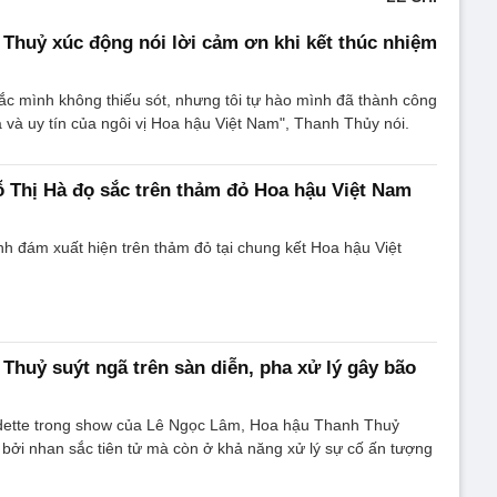
Thuỷ xúc động nói lời cảm ơn khi kết thúc nhiệm
c mình không thiếu sót, nhưng tôi tự hào mình đã thành công
á và uy tín của ngôi vị Hoa hậu Việt Nam", Thanh Thủy nói.
 Thị Hà đọ sắc trên thảm đỏ Hoa hậu Việt Nam
h đám xuất hiện trên thảm đỏ tại chung kết Hoa hậu Việt
Thuỷ suýt ngã trên sàn diễn, pha xử lý gây bão
edette trong show của Lê Ngọc Lâm, Hoa hậu Thanh Thuỷ
 bởi nhan sắc tiên tử mà còn ở khả năng xử lý sự cố ấn tượng