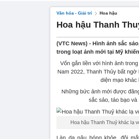
Văn hóa - Giải trí
Hoa hậu
Hoa hậu Thanh Thuỷ
(VTC News) -
Hình ảnh sắc sảo
trong loạt ảnh mới tại Mỹ khiế
Vốn gắn liền với hình ảnh trong
Nam 2022, Thanh Thủy bất ngờ kh
diện mạo khác l
Những bức ảnh mới được đăng t
sắc sảo, táo bạo v
Hoa hậu Thanh Thuỷ khác lạ vớ
Làn da nâu bóng khỏe, đôi mắt