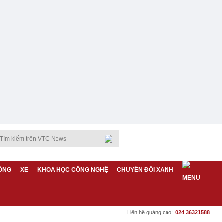
ỐNG
XE
KHOA HỌC CÔNG NGHỆ
CHUYỂN ĐỔI XANH
Liên hệ quảng cáo:
024 36321588