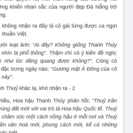
ỡng khiến nhan sắc của người đẹp Đà Nẵng trở
ng.
i, không nhận ra đây là cô gái từng được ca ngợi
 thuần Việt.
ới loạt ảnh: “
Ai đây? Không giống Thanh Thủy
 nhìn bị phổ thông”.
Thậm chí có ý kiến đề nghị:
m như lúc đăng quang được không?”.
Cũng có
 đặc trưng ngày nào: “
Gương mặt Á Đông của cô
 này”.
chiều, Hoa hậu Thanh Thủy phản hồi:
“Thuỷ trân
ùng đất mới với vai trò là Hoa hậu Quốc tế. Thuỷ
à chăm sóc một cách nồng hậu ở mỗi nơi và Thuỷ
nền văn hoá mới, phong cách mới, kể cả những
ác biệt.