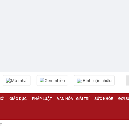
Mới nhất
Xem nhiều
Bình luận nhiều
IỚI
GIÁO DỤC
PHÁP LUẬT
VĂN HÓA - GIẢI TRÍ
SỨC KHỎE
ĐỜI S
ỆT