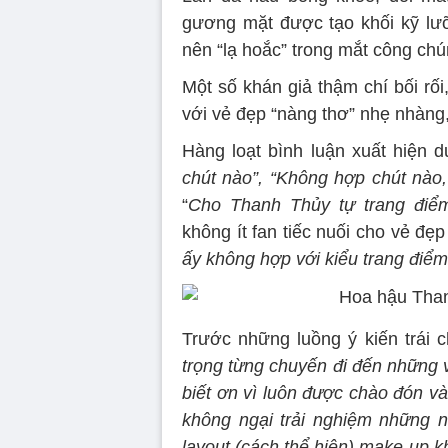
gương mặt được tạo khối kỹ lư
nên “lạ hoắc” trong mắt công chú
Một số khán giả thậm chí bối rố
với vẻ đẹp “nàng thơ” nhẹ nhàng,
Hàng loạt bình luận xuất hiện dư
chút nào”, “Không hợp chút nào,
“
Cho Thanh Thủy tự trang điể
không ít fan tiếc nuối cho vẻ đẹp
ấy không hợp với kiểu trang điểm
Trước những luồng ý kiến trái 
trọng từng chuyến đi đến những v
biết ơn vì luôn được chào đón v
không ngại trải nghiệm những 
layout (cách thể hiện) make-up kh