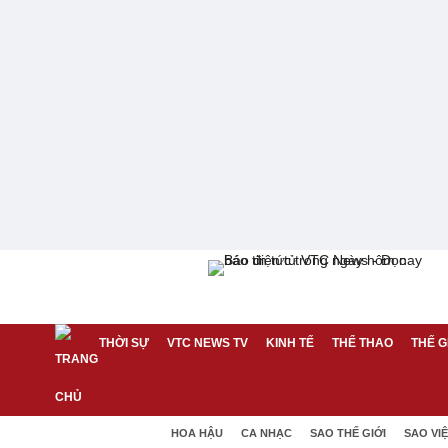
THỜI SỰ
VTC NEWS TV
KINH TẾ
THỂ THAO
THẾ G
HOA HẬU
CA NHẠC
SAO THẾ GIỚI
SAO VI