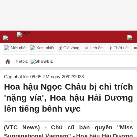
Mới nhất
Xem nhiều
💰 Giá vàng
📅 Lịch âm
☀️ Thời tiết

Netbiz
Showbiz
Cập nhật lúc 09:05 PM ngày 20/02/2023
Hoa hậu Ngọc Châu bị chỉ trích
'nặng vía', Hoa hậu Hải Dương
lên tiếng bênh vực
(VTC News) -
Chủ cũ bản quyền "Miss
Supranational Vietnam" - Hoa hậu Hải Dương