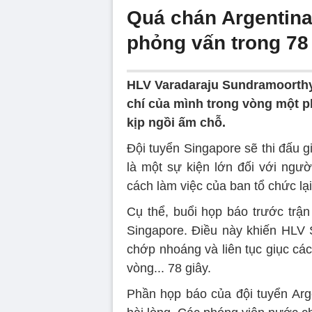
Quá chán Argentina,
phỏng vấn trong 78
HLV Varadaraju Sundramoorthy 
chí của mình trong vòng một p
kịp ngồi ấm chỗ.
Đội tuyển Singapore sẽ thi đấu g
là một sự kiện lớn đối với ng
cách làm việc của ban tổ chức lạ
Cụ thể, buổi họp báo trước trận
Singapore. Điều này khiến HLV S
chớp nhoáng và liên tục giục cá
vòng... 78 giây.
Phần họp báo của đội tuyển Arg