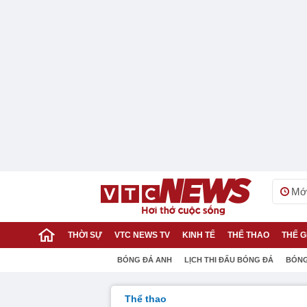
Mới
THỜI SỰ
VTC NEWS TV
KINH TẾ
THỂ THAO
THẾ G
BÓNG ĐÁ ANH
LỊCH THI ĐẤU BÓNG ĐÁ
BÓNG
Thể thao