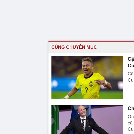
CÙNG CHUYÊN MỤC
Cậ
Cu
Cậ
Cup
Ch
Ông
cãi
Cu