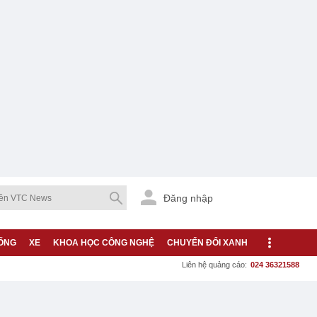
Đăng nhập
ỐNG
XE
KHOA HỌC CÔNG NGHỆ
CHUYỂN ĐỔI XANH
Liên hệ quảng cáo:
024 36321588