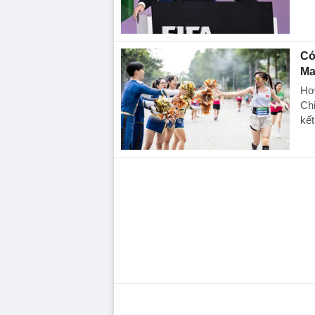
Có
Ma
Hơn
Chi
kết