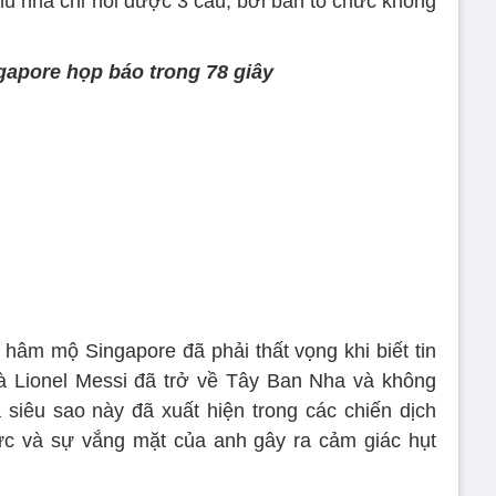
hủ nhà chỉ hỏi được 3 câu, bởi ban tổ chức không
gapore họp báo trong 78 giây
 hâm mộ Singapore đã phải thất vọng khi biết tin
là Lionel Messi đã trở về Tây Ban Nha và không
siêu sao này đã xuất hiện trong các chiến dịch
ức và sự vắng mặt của anh gây ra cảm giác hụt