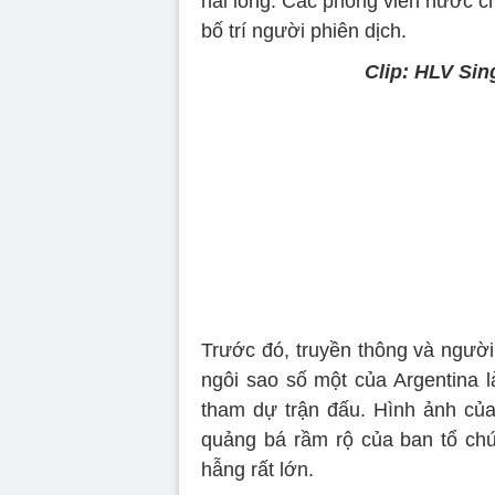
hài lòng. Các phóng viên nước c
bố trí người phiên dịch.
Clip: HLV Sin
Volume
90%
Trước đó, truyền thông và người
ngôi sao số một của Argentina 
tham dự trận đấu. Hình ảnh của 
quảng bá rầm rộ của ban tổ ch
hẫng rất lớn.