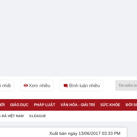
 nhất
Xem nhiều
Bình luận nhiều
IỚI
GIÁO DỤC
PHÁP LUẬT
VĂN HÓA - GIẢI TRÍ
SỨC KHỎE
ĐỜI S
 ĐÁ VIỆT NAM
V.LEAGUE
Xuất bản ngày 13/06/2017 03:33 PM