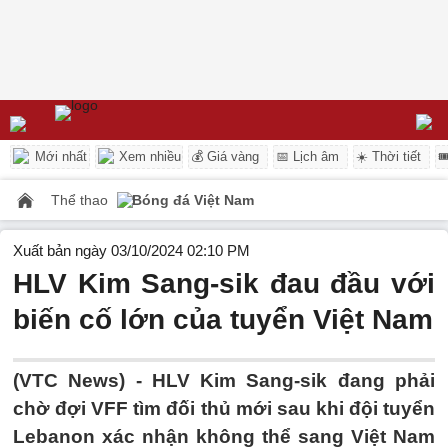
Mới nhất
Xem nhiều
💰 Giá vàng
📅 Lịch âm
☀️ Thời tiết

Thể thao
Bóng đá Việt Nam
Xuất bản ngày 03/10/2024 02:10 PM
HLV Kim Sang-sik đau đầu với
biến cố lớn của tuyển Việt Nam
(VTC News) -
HLV Kim Sang-sik đang phải
chờ đợi VFF tìm đối thủ mới sau khi đội tuyển
Lebanon xác nhận không thể sang Việt Nam