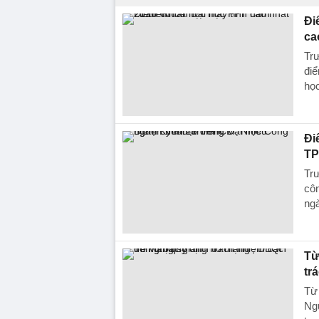
Đi
ca
Tr
điể
học
Đi
TP
Tr
cô
ngà
Từ
tr
Từ
Ngu