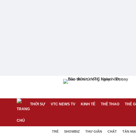
THỜI SỰ
VTC NEWS TV
KINH TẾ
THỂ THAO
THẾ G
TRẺ
SHOWBIZ
THƯ GIÃN
CHẤT
TẢN MẠ