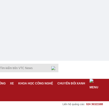
ỐNG
XE
KHOA HỌC CÔNG NGHỆ
CHUYỂN ĐỔI XANH
Liên hệ quảng cáo:
024 36321588