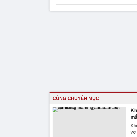
CÙNG CHUYÊN MỤC
Kh
mắ
Khô
vợ 