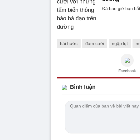
Đã bao giờ bạn bắ
hài hước
đám cưới
ngập lụt
m
Facebook
Bình luận