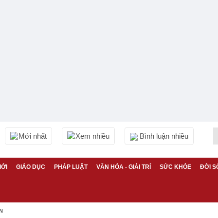
Mới nhất
Xem nhiều
Bình luận nhiều
IỚI
GIÁO DỤC
PHÁP LUẬT
VĂN HÓA - GIẢI TRÍ
SỨC KHỎE
ĐỜI S
N