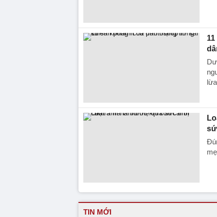
11
dâ
Dướ
ng
lừa
Lo
sứ
Đún
mẹ 
TIN MỚI