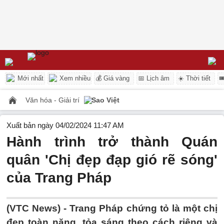
Mới nhất
Xem nhiều
💰 Giá vàng
📅 Lịch âm
☀️ Thời tiết

Văn hóa - Giải trí
Sao Việt
Xuất bản ngày 04/02/2024 11:47 AM
Hành trình trở thành Quán
quân 'Chị đẹp đạp gió rẽ sóng'
của Trang Pháp
(VTC News) -
Trang Pháp chứng tỏ là một chị
đẹp toàn năng, tỏa sáng theo cách riêng và