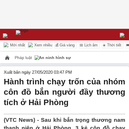
Mới nhất
Xem nhiều
💰 Giá vàng
📅 Lịch âm
☀️ Thời tiết

Pháp luật
An ninh hình sự
Xuất bản ngày 27/05/2020 03:47 PM
Hành trình chạy trốn của nhóm
côn đồ bắn người đầy thương
tích ở Hải Phòng
(VTC News) -
Sau khi bắn trọng thương nam
thanh niên ở Hải Phòng, 3 kẻ côn đồ chạy