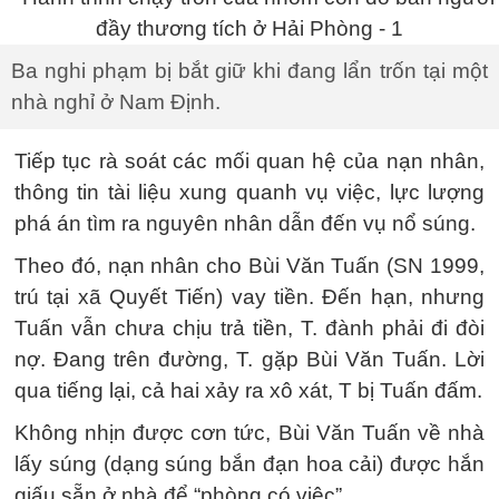
Ba nghi phạm bị bắt giữ khi đang lẩn trốn tại một
nhà nghỉ ở Nam Định.
Tiếp tục rà soát các mối quan hệ của nạn nhân,
thông tin tài liệu xung quanh vụ việc, lực lượng
phá án tìm ra nguyên nhân dẫn đến vụ nổ súng.
Theo đó, nạn nhân cho Bùi Văn Tuấn (SN 1999,
trú tại xã Quyết Tiến) vay tiền. Đến hạn, nhưng
Tuấn vẫn chưa chịu trả tiền, T. đành phải đi đòi
nợ. Đang trên đường, T. gặp Bùi Văn Tuấn. Lời
qua tiếng lại, cả hai xảy ra xô xát, T bị Tuấn đấm.
Không nhịn được cơn tức, Bùi Văn Tuấn về nhà
lấy súng (dạng súng bắn đạn hoa cải) được hắn
giấu sẵn ở nhà để “phòng có việc”.