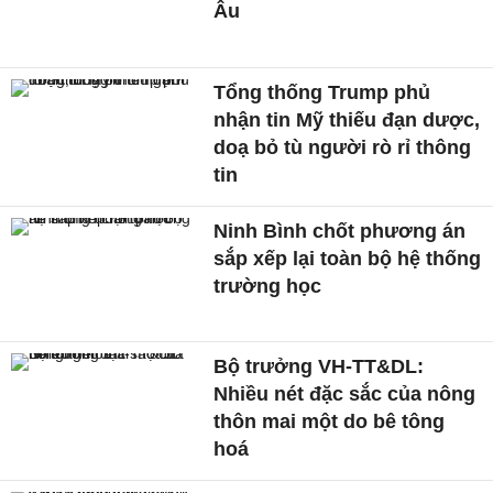
Âu
Tổng thống Trump phủ
nhận tin Mỹ thiếu đạn dược,
doạ bỏ tù người rò rỉ thông
tin
Ninh Bình chốt phương án
sắp xếp lại toàn bộ hệ thống
trường học
Bộ trưởng VH-TT&DL:
Nhiều nét đặc sắc của nông
thôn mai một do bê tông
hoá