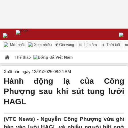
Mới nhất
Xem nhiều
💰 Giá vàng
📅 Lịch âm
☀️ Thời tiết

Thể thao
Bóng đá Việt Nam
Xuất bản ngày 13/01/2025 08:24 AM
Hành động lạ của Công
Phượng sau khi sút tung lưới
HAGL
(VTC News) -
Nguyễn Công Phượng vừa ghi
bàn vào lưới HAGL và nhiều người bất ngờ