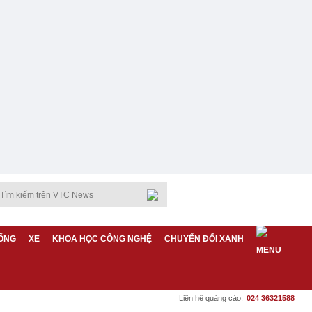
ỐNG
XE
KHOA HỌC CÔNG NGHỆ
CHUYỂN ĐỔI XANH
Liên hệ quảng cáo:
024 36321588