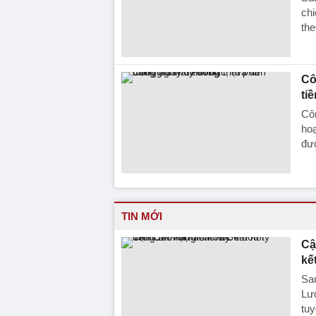
chi
the
Cô
ti
Côn
hoạ
đư
TIN MỚI
Cậ
kế
Sa
Lươ
tuy