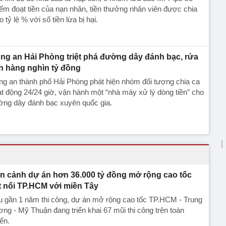
ếm đoạt tiền của nạn nhân, tiền thưởng nhân viên được chia
o tỷ lệ % với số tiền lừa bị hại.
ng an Hải Phòng triệt phá đường dây đánh bạc, rửa
ền hàng nghìn tỷ đồng
g an thành phố Hải Phòng phát hiện nhóm đối tượng chia ca
t động 24/24 giờ, vận hành một “nhà máy xử lý dòng tiền” cho
ờng dây đánh bạc xuyên quốc gia.
n cảnh dự án hơn 36.000 tỷ đồng mở rộng cao tốc
t nối TP.HCM với miền Tây
u gần 1 năm thi công, dự án mở rộng cao tốc TP.HCM - Trung
ng - Mỹ Thuận đang triển khai 67 mũi thi công trên toàn
ến.