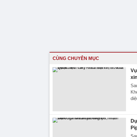
CÙNG CHUYÊN MỤC
Vụ
xin
Sau
Kho
diệ
Dụ
Pi
Sau