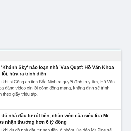
 'Khánh Sky' náo loạn nhà 'Vua Quạt': Hồ Văn Khoa
 lỗi, hứa ra trình diện
 khi bị Công an tỉnh Bắc Ninh ra quyết định truy tìm, Hồ Văn
a đăng video xin lỗi cộng đồng mạng, khẳng định sẽ trình
n theo giấy triệu tập.
 dỗ nhà đầu tư rót tiền, nhân viên của siêu lừa Mr
ps nhận thưởng hơn 6 tỷ đồng
 khi dụ dỗ nhà đầu tư nạp tiền, ổ nhóm lừa đảo Mr Pips sẽ