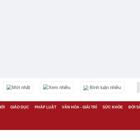
Mới nhất
Xem nhiều
Bình luận nhiều
IỚI
GIÁO DỤC
PHÁP LUẬT
VĂN HÓA - GIẢI TRÍ
SỨC KHỎE
ĐỜI S