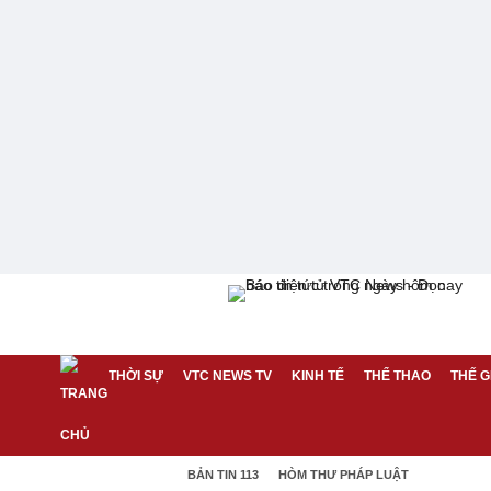
THỜI SỰ
VTC NEWS TV
KINH TẾ
THỂ THAO
THẾ G
BẢN TIN 113
HÒM THƯ PHÁP LUẬT