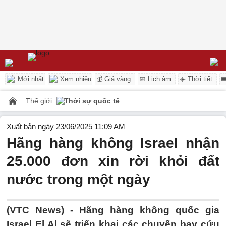
Mới nhất
Xem nhiều
💰 Giá vàng
📅 Lịch âm
☀️ Thời tiết

Thế giới
Thời sự quốc tế
Xuất bản ngày 23/06/2025 11:09 AM
Hãng hàng không Israel nhận
25.000 đơn xin rời khỏi đất
nước trong một ngày
(VTC News) -
Hãng hàng không quốc gia
Israel El Al sẽ triển khai các chuyến bay cứu