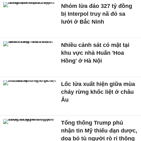
Nhóm lừa đảo 327 tỷ đồng
bị Interpol truy nã đỏ sa
lưới ở Bắc Ninh
Nhiều cảnh sát có mặt tại
khu vực nhà Huấn 'Hoa
Hồng' ở Hà Nội
Lốc lửa xuất hiện giữa mùa
cháy rừng khốc liệt ở châu
Âu
Tổng thống Trump phủ
nhận tin Mỹ thiếu đạn dược,
doạ bỏ tù người rò rỉ thông