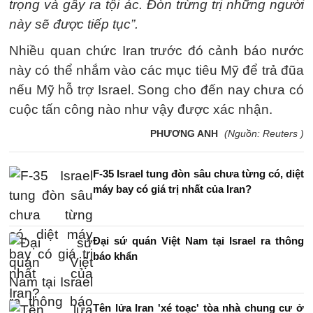
trọng và gây ra tội ác. Đòn trừng trị những người
này sẽ được tiếp tục”.
Nhiều quan chức Iran trước đó cảnh báo nước
này có thể nhắm vào các mục tiêu Mỹ để trả đũa
nếu Mỹ hỗ trợ Israel. Song cho đến nay chưa có
cuộc tấn công nào như vậy được xác nhận.
PHƯƠNG ANH
(Nguồn: Reuters )
F-35 Israel tung đòn sâu chưa từng có, diệt
máy bay có giá trị nhất của Iran?
Đại sứ quán Việt Nam tại Israel ra thông
báo khẩn
Tên lửa Iran 'xé toạc' tòa nhà chung cư ở