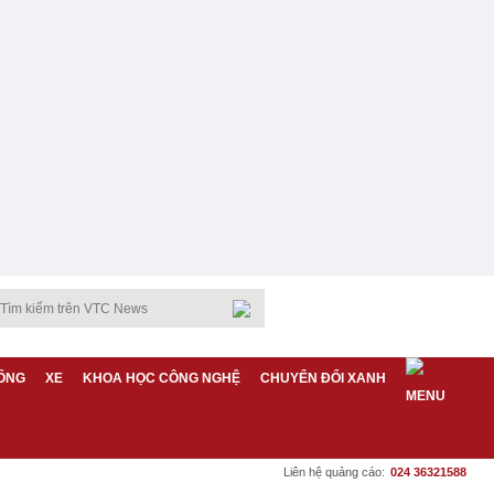
ỐNG
XE
KHOA HỌC CÔNG NGHỆ
CHUYỂN ĐỔI XANH
Liên hệ quảng cáo:
024 36321588