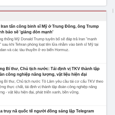
Iran tấn công binh sĩ Mỹ ở Trung Đông, ông Trump
nh báo sẽ 'giáng đòn mạnh'
g thống Mỹ Donald Trump tuyên bố sẽ đáp trả Iran "mạnh
" sau khi Tehran phóng loạt tên lửa nhằm vào binh sĩ Mỹ tại
dan và các tàu thuyền ở eo biển Hormuz.
ng Bí thư, Chủ tịch nước: Tái định vị TKV thành tập
àn công nghiệp năng lượng, vật liệu hiện đại
g Bí thư, Chủ tịch nước Tô Lâm yêu cầu tái cơ cấu TKV theo
ng thực chất, tái định vị thành tập đoàn công nghiệp năng
ng - vật liệu hiện đại, phát triển xanh, bền vững.
a truy nã quốc tế người đồng sáng lập Telegram