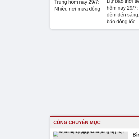
Dự báo thời ti
Trung hôm nay 29/7:
hôm nay 29/7:
Nhiều nơi mưa dông
đêm đến sáng,
báo dông lốc
CÙNG CHUYÊN MỤC
Bì