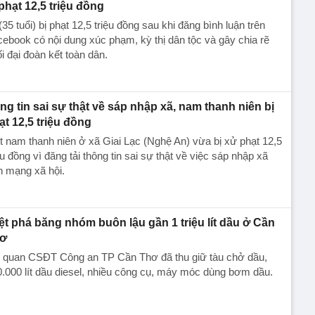
 phạt 12,5 triệu đồng
(35 tuổi) bị phạt 12,5 triệu đồng sau khi đăng bình luận trên
ebook có nội dung xúc phạm, kỳ thị dân tộc và gây chia rẽ
i đại đoàn kết toàn dân.
ng tin sai sự thật về sáp nhập xã, nam thanh niên bị
ạt 12,5 triệu đồng
 nam thanh niên ở xã Giai Lạc (Nghệ An) vừa bị xử phạt 12,5
ệu đồng vì đăng tải thông tin sai sự thật về việc sáp nhập xã
n mạng xã hội.
iệt phá băng nhóm buôn lậu gần 1 triệu lít dầu ở Cần
ơ
 quan CSĐT Công an TP Cần Thơ đã thu giữ tàu chở dầu,
.000 lít dầu diesel, nhiều công cụ, máy móc dùng bơm dầu.