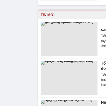
TIN MỚI
cả
Tổn
tay
Jor
Tổ
đo
Tổn
hướ
lượ
Ng