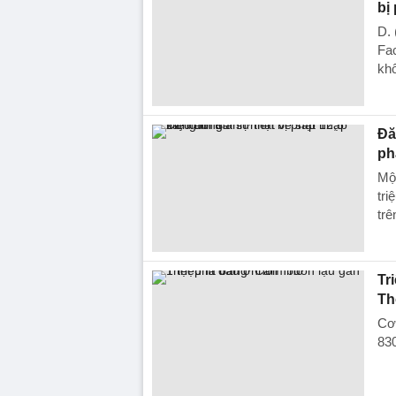
bị
D. 
Fac
khố
Đă
ph
Một
tri
trê
Tr
Th
Cơ
830