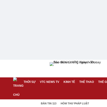
THỜI SỰ
VTC NEWS TV
KINH TẾ
THỂ THAO
THẾ G
BẢN TIN 113
HÒM THƯ PHÁP LUẬT