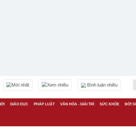
Mới nhất
Xem nhiều
Bình luận nhiều
IỚI
GIÁO DỤC
PHÁP LUẬT
VĂN HÓA - GIẢI TRÍ
SỨC KHỎE
ĐỜI S