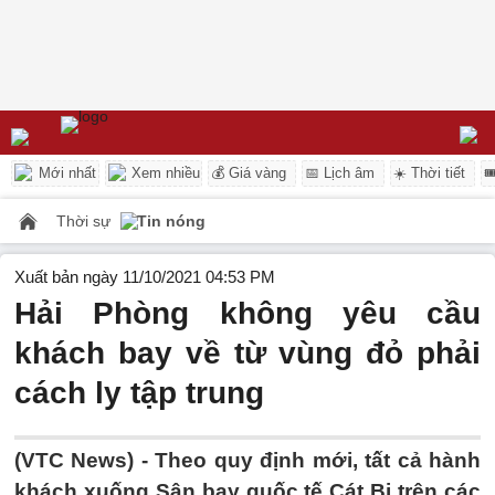
Mới nhất
Xem nhiều
💰 Giá vàng
📅 Lịch âm
☀️ Thời tiết

Thời sự
Tin nóng
Xuất bản ngày 11/10/2021 04:53 PM
Hải Phòng không yêu cầu
khách bay về từ vùng đỏ phải
cách ly tập trung
(VTC News) -
Theo quy định mới, tất cả hành
khách xuống Sân bay quốc tế Cát Bi trên các