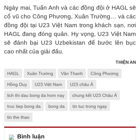
Ngày mai, Tuấn Anh và các đồng đội ở HAGL sẽ
cổ vũ cho Công Phương, Xuân Trường… và các
đồng đội tại U23 Việt Nam trong khách sạn, nơi
HAGL đang đóng quân. Hy vọng, U23 Việt Nam
sẽ đánh bại U23 Uzbekistan để bước lên bục
cao nhất của giải đấu.
THIỆN AN
HAGL
Xuân Trường
Văn Thanh
Công Phượng
Hồng Duy
U23 Việt Nam
U23 châu Á
lich thi dau bong da hom nay
chung kết U23 Châu Á
truc tiep bong da
bong da
tin tuc trong ngay
tin the thao
Bình luận