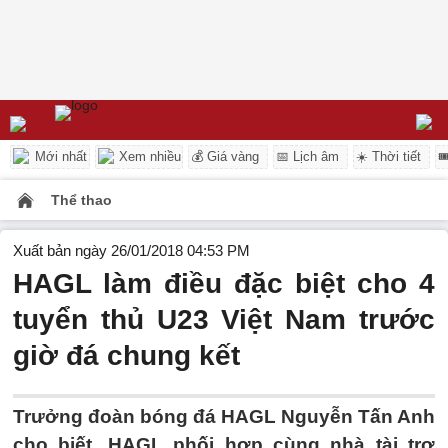
Mới nhất
Xem nhiều
💰 Giá vàng
📅 Lịch âm
☀️ Thời tiết

Thể thao
Xuất bản ngày 26/01/2018 04:53 PM
HAGL làm điều đặc biệt cho 4
tuyển thủ U23 Việt Nam trước
giờ đá chung kết
Trưởng đoàn bóng đá HAGL Nguyễn Tấn Anh
cho biết, HAGL phối hợp cùng nhà tài trợ