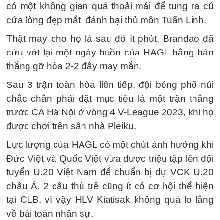
có một không gian quá thoải mái để tung ra cú
cứa lòng đẹp mắt, đánh bại thủ môn Tuấn Linh.
Thật may cho họ là sau đó ít phút, Brandao đã
cứu vớt lại một ngày buồn của HAGL bằng bàn
thắng gỡ hòa 2-2 đầy may mắn.
Sau 3 trận toàn hòa liên tiếp, đội bóng phố núi
chắc chắn phải đặt mục tiêu là một trận thắng
trước CA Hà Nội ở vòng 4 V-League 2023, khi họ
được chơi trên sân nhà Pleiku.
Lực lượng của HAGL có một chút ảnh hưởng khi
Đức Việt và Quốc Việt vừa được triệu tập lên đội
tuyển U.20 Việt Nam để chuẩn bị dự VCK U.20
châu Á. 2 cầu thủ trẻ cũng ít có cơ hội thể hiện
tại CLB, vì vậy HLV Kiatisak không quá lo lắng
về bài toán nhân sự.