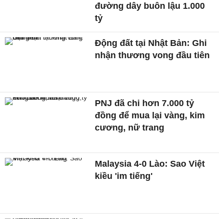
đường dây buôn lậu 1.000
tỷ
Động đất tại Nhật Bản: Ghi
nhận thương vong đầu tiên
PNJ đã chi hơn 7.000 tỷ
đồng để mua lại vàng, kim
cương, nữ trang
Malaysia 4-0 Lào: Sao Việt
kiều 'im tiếng'