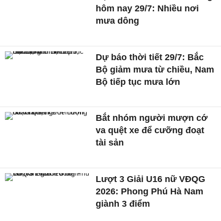
hôm nay 29/7: Nhiều nơi
mưa dông
Dự báo thời tiết 29/7: Bắc
Bộ giảm mưa từ chiều, Nam
Bộ tiếp tục mưa lớn
Bắt nhóm người mượn cớ
va quệt xe để cưỡng đoạt
tài sản
Lượt 3 Giải U16 nữ VĐQG
2026: Phong Phú Hà Nam
giành 3 điểm