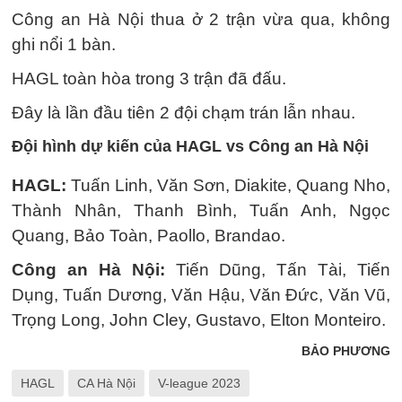
Công an Hà Nội thua ở 2 trận vừa qua, không
ghi nổi 1 bàn.
HAGL toàn hòa trong 3 trận đã đấu.
Đây là lần đầu tiên 2 đội chạm trán lẫn nhau.
Đội hình dự kiến của HAGL vs Công an Hà Nội
HAGL:
Tuấn Linh, Văn Sơn, Diakite, Quang Nho,
Thành Nhân, Thanh Bình, Tuấn Anh, Ngọc
Quang, Bảo Toàn, Paollo, Brandao.
Công an Hà Nội:
Tiến Dũng, Tấn Tài, Tiến
Dụng, Tuấn Dương, Văn Hậu, Văn Đức, Văn Vũ,
Trọng Long, John Cley, Gustavo, Elton Monteiro.
BẢO PHƯƠNG
HAGL
CA Hà Nội
V-league 2023