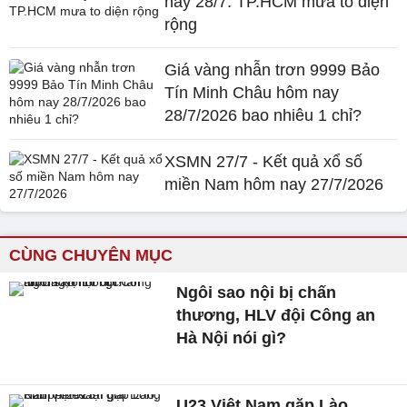
nay 28/7: TP.HCM mưa to diện
rộng
Giá vàng nhẫn trơn 9999 Bảo
Tín Minh Châu hôm nay
28/7/2026 bao nhiêu 1 chỉ?
XSMN 27/7 - Kết quả xổ số
miền Nam hôm nay 27/7/2026
CÙNG CHUYÊN MỤC
Ngôi sao nội bị chấn
thương, HLV đội Công an
Hà Nội nói gì?
U23 Việt Nam gặp Lào,