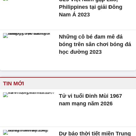
Philippines tại giải Đông
Nam Á 2023
Những cô bé đam mê đá
bóng trên sân chơi bóng đá
học đường 2023
TIN MỚI
Tử vi tuổi Đinh Mùi 1967
nam mạng năm 2026
Dự báo thời tiết miền Trung